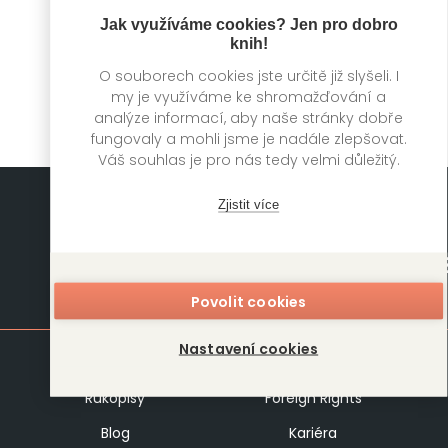
Výměna
Jak využíváme cookies? Jen pro dobro
knih!
Robyn Harding
O souborech cookies jste určitě již slyšeli. I
my je využíváme ke shromažďování a
analýze informací, aby naše stránky dobře
fungovaly a mohli jsme je nadále zlepšovat.
Váš souhlas je pro nás tedy velmi důležitý.
Zjistit více
Mapa stránek
Povolit cookies
Nastavení cookies
Knihy
Autoři
Rukopisy
Foreign Rights
Blog
Kariéra