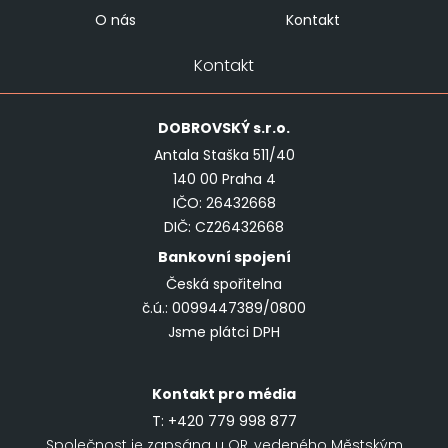
O nás
Kontakt
Kontakt
DOBROVSKÝ
s.r.o.
Antala Staška 511/40
140 00 Praha 4
IČO: 26432668
DIČ: CZ26432668
Bankovní spojení
Česká spořitelna
č.ú.: 0099447389/0800
Jsme plátci DPH
Kontakt pro média
T:
+420 779 998 877
Společnost je zapsána u OR, vedeného Městským