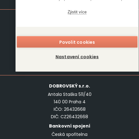
Mapa stránek
Zjistit více
Knihy
Autoři
Rukopisy
Foreign Rights
Blog
Kariéra
Povolit cookies
O nás
Kontakt
Nastavení cookies
Kontakt
DOBROVSKÝ
s.r.o.
Antala Staška 511/40
140 00 Praha 4
IČO: 26432668
DIČ: CZ26432668
Bankovní spojení
Česká spořitelna