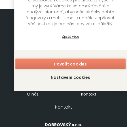
my je využíváme ke shromažďování a
analýze informací, aby naše stránky dobře
fungovaly a mohli jsme je nadále zlepšovat.
Váš souhlas je pro nás tedy velmi důležitý.
Zjistit více
Mapa stránek
Povolit cookies
Knihy
Autoři
Rukopisy
Foreign Rights
Nastavení cookies
Blog
Kariéra
O nás
Kontakt
Kontakt
DOBROVSKÝ
s.r.o.