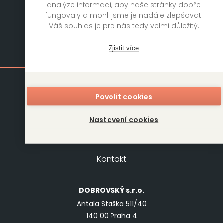
analýze informací, aby naše stránky dobře
fungovaly a mohli jsme je nadále zlepšovat.
Váš souhlas je pro nás tedy velmi důležitý.
Zjistit více
Mapa stránek
Knihy
Autoři
Povolit cookies
Rukopisy
Foreign Rights
Blog
Kariéra
Nastavení cookies
O nás
Kontakt
Kontakt
DOBROVSKÝ
s.r.o.
Antala Staška 511/40
140 00 Praha 4