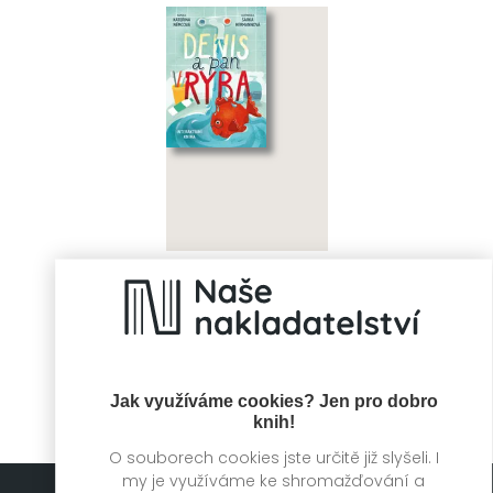
Denis a pan Ryba
Kateřina Němcová,
Šárka Hermannová
Jak využíváme cookies? Jen pro dobro
knih!
O souborech cookies jste určitě již slyšeli. I
my je využíváme ke shromažďování a