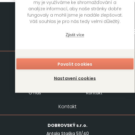
my je využíváme ke shromažďování a
analýze informací, aby naše stránky dobře
fungovaly a mohli jsme je nadále zlepšovat.
Váš souhlas je pro nás tedy velmi důležitý.
Zjistit více
Mapa stránek
Knihy
Autoři
Povolit cookies
Rukopisy
Foreign Rights
Nastavení cookies
Blog
Kariéra
O nás
Kontakt
Kontakt
DOBROVSKÝ
s.r.o.
Antala Staška 511/40