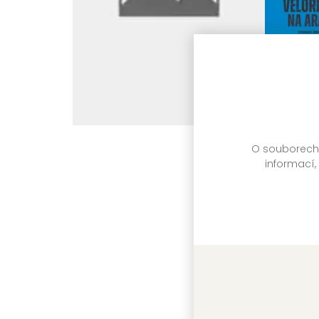
O souborech c
informací,
Velorexe
Jan Kudělk