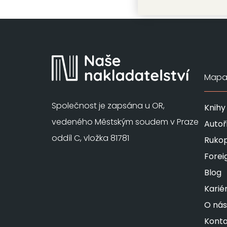
Mapa 
Společnost je zapsána u OR,
Knihy
vedeného Městským soudem v Praze
Autoř
oddíl C, vložka 81781
Rukop
Forei
Blog
Karié
O nás
Konta