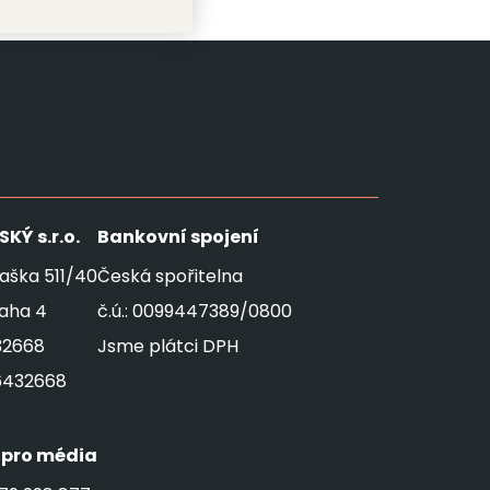
SKÝ
s.r.o.
Bankovní spojení
aška 511/40
Česká spořitelna
raha 4
č.ú.: 0099447389/0800
32668
Jsme plátci DPH
6432668
 pro média