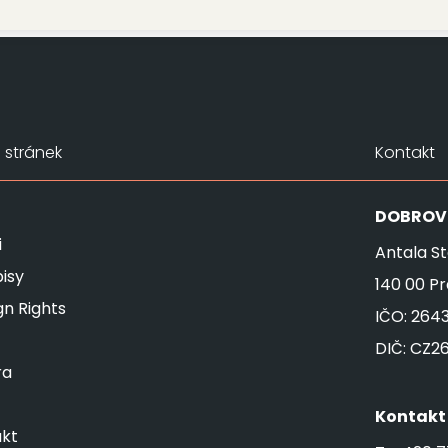
stránek
Kontakt
DOBROV
i
Antala St
isy
140 00 P
gn Rights
IČO: 264
DIČ: CZ2
ra
Kontakt
kt