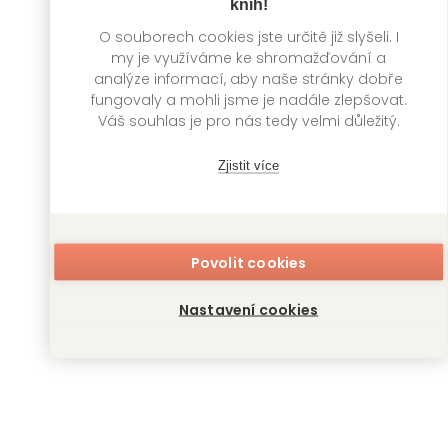
knih!
O souborech cookies jste určitě již slyšeli. I
my je využíváme ke shromažďování a
analýze informací, aby naše stránky dobře
fungovaly a mohli jsme je nadále zlepšovat.
Váš souhlas je pro nás tedy velmi důležitý.
Zjistit více
Holmes z Kjóta 7
Holmes z Kjóta 8
Mai Močizuki, Ičiha
Mai Močizuki, Ičiha
Akizuki, Šizu Jamauči
Akizuki, Šizu Jamauči
Povolit cookies
Nastavení cookies
Zobrazit další