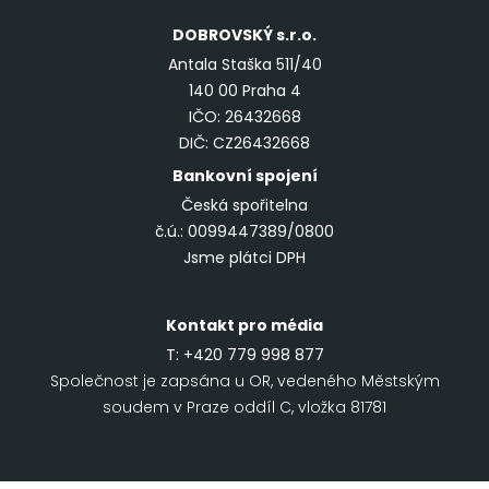
DOBROVSKÝ
s.r.o.
Antala Staška 511/40
140 00 Praha 4
IČO: 26432668
DIČ: CZ26432668
Bankovní spojení
Česká spořitelna
č.ú.: 0099447389/0800
Jsme plátci DPH
Kontakt pro média
T:
+420 779 998 877
Společnost je zapsána u OR, vedeného Městským
soudem v Praze oddíl C, vložka 81781