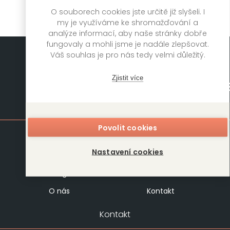
O souborech cookies jste určitě již slyšeli. I
my je využíváme ke shromažďování a
analýze informací, aby naše stránky dobře
fungovaly a mohli jsme je nadále zlepšovat.
Váš souhlas je pro nás tedy velmi důležitý.
Zjistit více
Mapa stránek
Povolit cookies
Knihy
Autoři
Nastavení cookies
Rukopisy
Foreign Rights
Blog
Kariéra
O nás
Kontakt
Kontakt