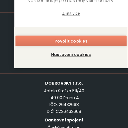
Váš souhlas je pro nás tedy velmi důležitý.
Mapa stránek
Zjistit více
Knihy
Autoři
Rukopisy
Foreign Rights
Povolit cookies
Blog
Kariéra
O nás
Kontakt
Nastavení cookies
Kontakt
DOBROVSKÝ
s.r.o.
Antala Staška 511/40
140 00 Praha 4
IČO: 26432668
DIČ: CZ26432668
Bankovní spojení
Česká spořitelna