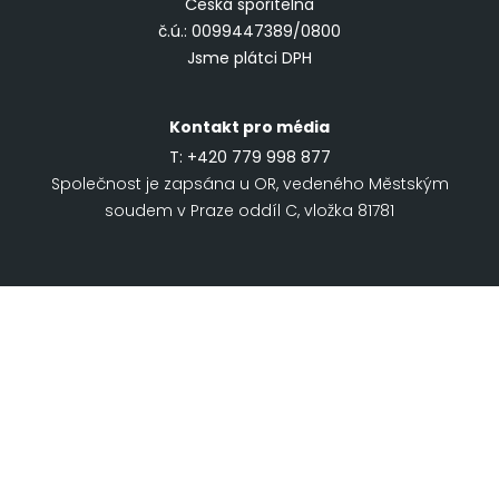
Česká spořitelna
č.ú.: 0099447389/0800
Jsme plátci DPH
Kontakt pro média
T:
+420 779 998 877
Společnost je zapsána u OR, vedeného Městským
soudem v Praze oddíl C, vložka 81781