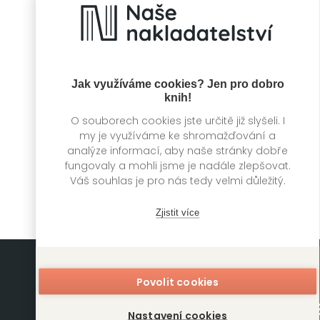
Jak využíváme cookies? Jen pro dobro
knih!
O souborech cookies jste určitě již slyšeli. I
Svět na kolejích
my je využíváme ke shromažďování a
analýze informací, aby naše stránky dobře
Tom Adams
fungovaly a mohli jsme je nadále zlepšovat.
Váš souhlas je pro nás tedy velmi důležitý.
Zjistit více
Povolit cookies
Nastavení cookies