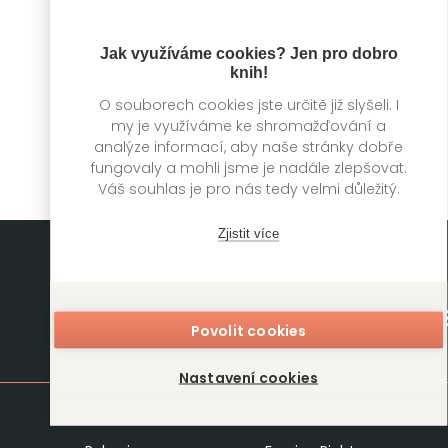
Všechny, které
Malé lhářky
Jak využíváme cookies? Jen pro dobro
pohřbil
knih!
Victoria Selman
Victoria Selman
O souborech cookies jste určitě již slyšeli. I
my je využíváme ke shromažďování a
analýze informací, aby naše stránky dobře
fungovaly a mohli jsme je nadále zlepšovat.
Váš souhlas je pro nás tedy velmi důležitý.
Zjistit více
Povolit cookies
Mapa stránek
Nastavení cookies
Knihy
Autoři