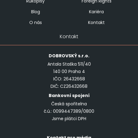
Rukopisy
Foreign Rights
Blog
Kariéra
O nás
Kontakt
Kontakt
DOBROVSKÝ
s.r.o.
Antala Staška 511/40
140 00 Praha 4
IČO: 26432668
DIČ: CZ26432668
Bankovní spojení
Česká spořitelna
č.ú.: 0099447389/0800
Jsme plátci DPH
Kontakt pro média