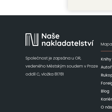
Mapa 
Společnost je zapsána u OR,
Knihy
vedeného Městským soudem v Praze
Autoř
oddíl C, vložka 81781
Rukop
Forei
Blog
Karié
O nás