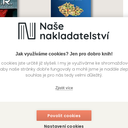
Jak využíváme cookies? Jen pro dobro knih!
ookies jste určitě již slyšeli. I my je využíváme ke shromažďo
 aby naše stránky dobře fungovaly a mohli jsme je nadále zle
 grafický román
ČESKO: Ilustrovaný atlas
souhlas je pro nás tedy velmi důležitý.
regionálních zajímavostí
 Lenka Pipková, Karel
Zjistit více
Kateřina Hubertová, Vojta Rejl
Povolit cookies
Nastavení cookies