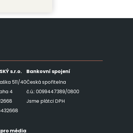
SKÝ
s.r.o.
Bankovní spojení
aška 511/40
Česká spořitelna
raha 4
č.ú.: 0099447389/0800
32668
Jsme plátci DPH
6432668
 pro média