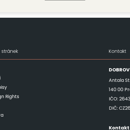
stránek
Kontakt
DOBROV
i
Antala St
isy
140 00 P
gn Rights
IČO: 264
DIČ: CZ2
ra
Kontakt