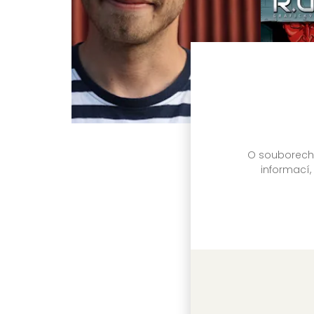
O souborech c
informací,
R.U.R. -
Vojta Rejl,
Čapek