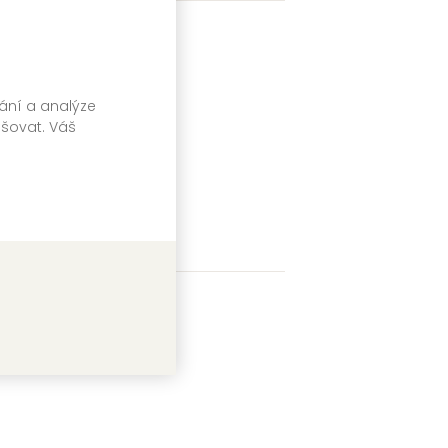
vání a analýze
pšovat. Váš