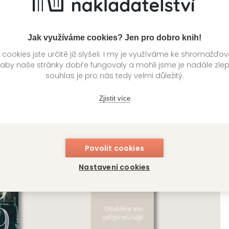
Panství Hadlowů
2. díl z 3
Jak využíváme cookies? Jen pro dobro knih!
y:
1.
1689
3.
1775
ookies jste určitě již slyšeli. I my je využíváme ke shromažďo
 aby naše stránky dobře fungovaly a mohli jsme je nadále zle
í
Kategorie >
Horory
souhlas je pro nás tedy velmi důležitý.
Zjistit více
knihy autora
Povolit cookies
Nastavení cookies