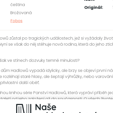
čeština
Originál:
Brožovaná
Fobos
wů zůstal po tragických událostech, jež si vyžádaly život
Nyní se však do něj stěhuje nová rodina, která do jeho z
však ve stínech dozvuky temné minulosti?
dům Hadlowů vypadá idylicky, ale brzy se objeví první ná
rozléhají staré hlasy, ale šeptají výhrůžky, nebo varován
přivlastní další oběť.
ruhou knihou série Panství Hadlowů, která vypráví příběh 
taletí od jeho založení až do současnosti. O všech život
h…