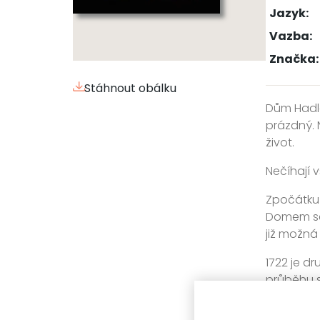
Jazyk:
Vazba:
Značka:
Stáhnout obálku
Dům Hadlo
prázdný. 
život.
Nečíhají 
Zpočátku 
Domem se 
již možná 
1722 je d
průběhu s
neštěstíc