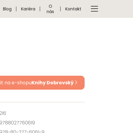
O
Blog
Kariéra
Kontakt
nás
it na e-shopu
Knihy Dobrovský
216
9788027760619
978-80-277-6061-9