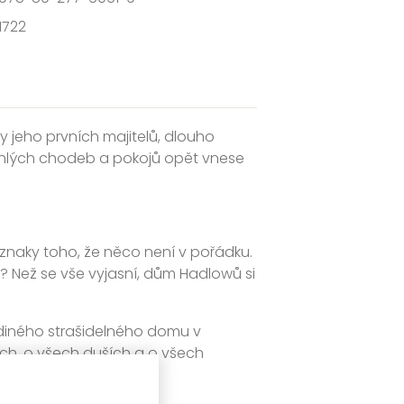
1722
y jeho prvních majitelů, dlouho
tichlých chodeb a pokojů opět vnese
znaky toho, že něco není v pořádku.
í? Než se vše vyjasní, dům Hadlowů si
jediného strašidelného domu v
ech, o všech duších a o všech