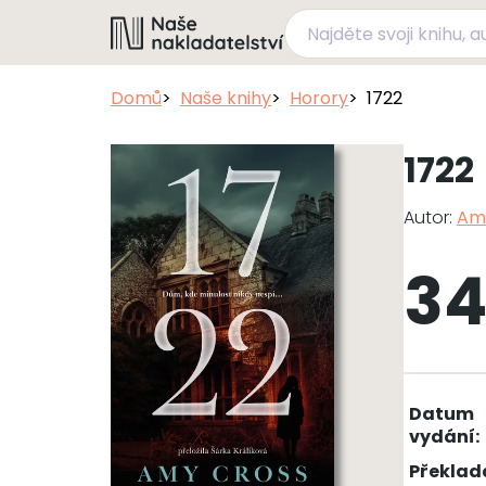
Domů
Naše knihy
Horory
1722
1722
Autor:
Am
34
Datum
vydání:
Překlad