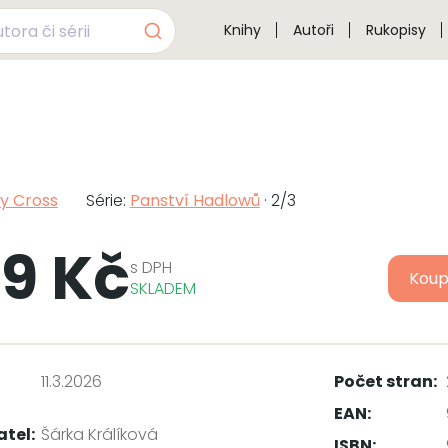
Knihy
Autoři
Rukopisy
y Cross
Série:
Panství Hadlowů
· 2/3
9 Kč
s
DPH
Koup
SKLADEM
11.3.2026
Počet stran:
EAN:
atel:
Šárka Králíková
ISBN: