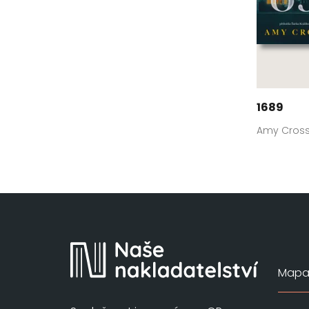
1689
Amy Cros
Mapa 