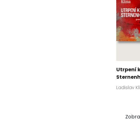
Utrpení 
Sternen
Ladislav K
Zobraz