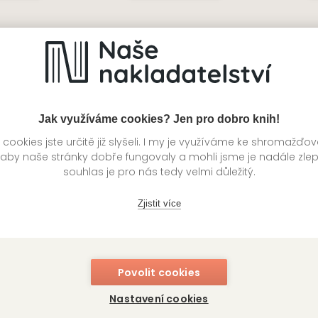
vou pánů
Dobrodružství Sherlocka
K
Holmese
doni
Ed
Arthur Conan Doyle
Jak využíváme cookies? Jen pro dobro knih!
ookies jste určitě již slyšeli. I my je využíváme ke shromažďo
 aby naše stránky dobře fungovaly a mohli jsme je nadále zle
souhlas je pro nás tedy velmi důležitý.
Zjistit více
Povolit cookies
Nastavení cookies
fsidu
Rozmarné léto
R