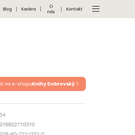
O
Blog
Kariéra
Kontakt
nás
it na e-shopu
Knihy Dobrovský
64
9788027713370
978-80-277-1337-0