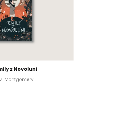
mily z Novoluní
 M. Montgomery