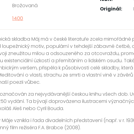
Brožovaná
Originál:
1400
pická skladba Máj má v české literatuře zcela mimořádné 
 loupežnický motiv, populární v tehdejší zábavné četbě, 
voji zneužitou milou a odsouzeného za otcovraždu, proměnil
 existenciální úzkostí a přemítáním o lidském osudu. T
bickým veršem, přispěla k působivosti celé skladby, která 
editování o vlasti, strachu ze smrti a vlastní vině v závěr
naší poezii vůbec.
označován za nejvydávanější českou knihu všech dob. Uvád
250 vydání. Ta bývají doprovázena ilustracemi význačných 
ikoláš Aleš nebo Cyril Bouda.
Máje vznikla i řada divadelních představení (např. v r. 193
ný film režiséra F.A. Brabce (2008).