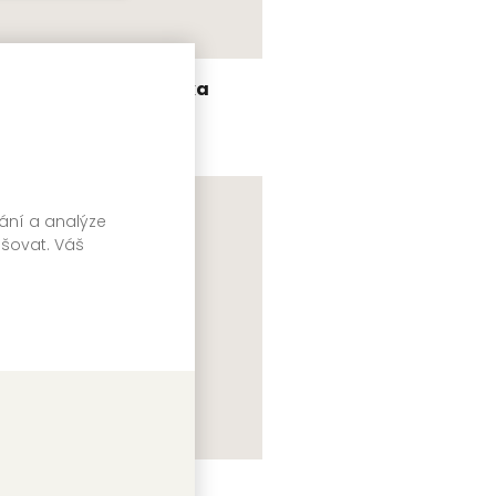
lapzubova jedenáctka
uard Bass
vání a analýze
pšovat. Váš
ozum a cit