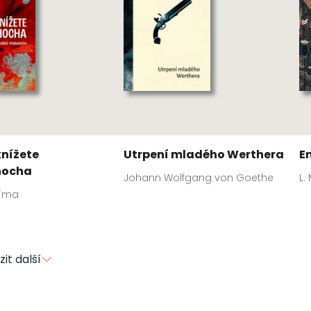
knížete
Utrpení mladého Werthera
E
hocha
Johann Wolfgang von Goethe
L.
líma
it další