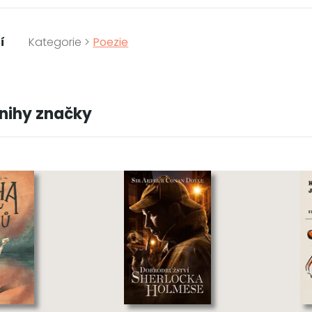
í
Kategorie >
Poezie
knihy značky