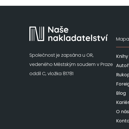
Mapa 
Společnost je zapsána u OR,
Knihy
vedeného Městským soudem v Praze
Autoř
oddíl C, vložka 81781
Rukop
Forei
Blog
Karié
O nás
Konta