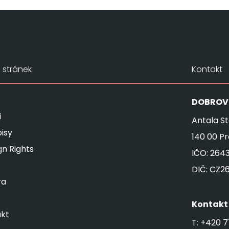
stránek
Kontakt
DOBROV
i
Antala St
isy
140 00 P
gn Rights
IČO: 264
DIČ: CZ2
ra
Kontakt
kt
T:
+420 7