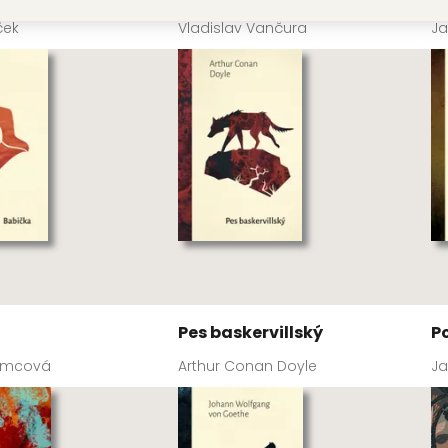
ček
Vladislav Vančura
Ja
Pes baskervillský
P
ěmcová
Arthur Conan Doyle
Ja