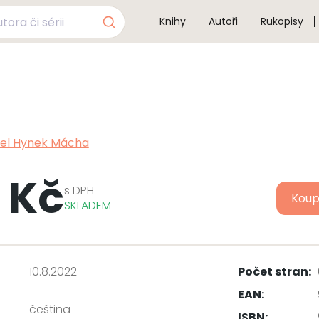
Knihy
Autoři
Rukopisy
el Hynek Mácha
 Kč
s
DPH
Koup
SKLADEM
10.8.2022
Počet stran:
EAN:
čeština
ISBN: