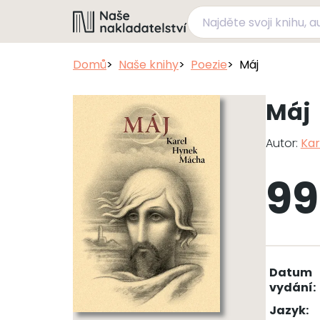
Domů
Naše knihy
Poezie
Máj
Máj
Autor:
Kar
99
Datum
vydání:
Jazyk: