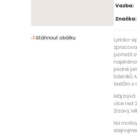
Vazba:
Značka:
Stáhnout obálku
Lyricko-e
zpracoval
pomstít s
naplněnou
psané jam
básníků. M
textům v 
Máj bývá 
více než 
Zrzavý, M
Na motivy 
stejnojmen