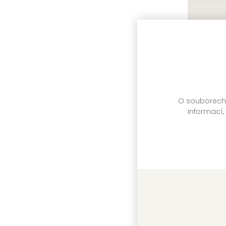
Sluha d
Carlo Gol
O souborech c
informací,
Muži v of