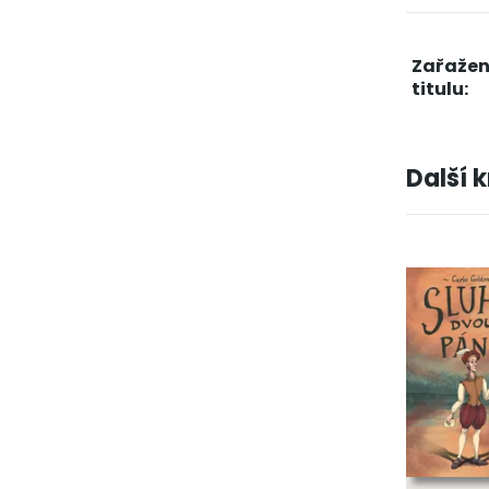
Zařažen
titulu:
Další 