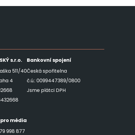
SKÝ
s.r.o.
Bankovní spojení
aška 511/40
Česká spořitelna
raha 4
č.ú.: 0099447389/0800
32668
Jsme plátci DPH
6432668
 pro média
79 998 877