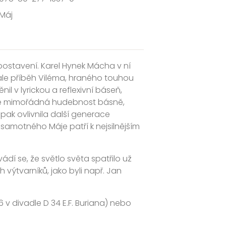
Máj
postavení. Karel Hynek Mácha v ní
ale příběh Viléma, hraného touhou
 v lyrickou a reflexivní báseň,
aké mimořádná hudebnost básně,
pak ovlivnila další generace
ů samotného Máje patří k nejsilnějším
í se, že světlo světa spatřilo už
výtvarníků, jako byli např. Jan
6 v divadle D 34 E.F. Buriana) nebo