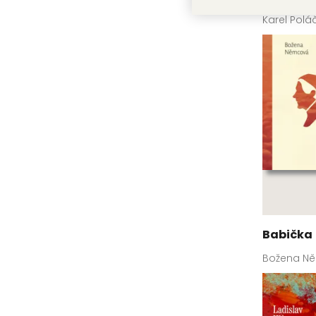
Karel Polá
Babička
Božena N