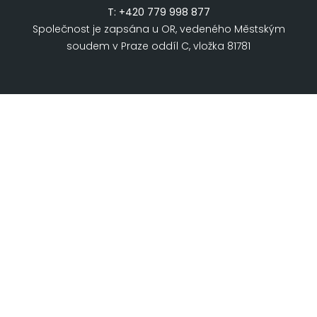
T:
+420 779 998 877
Společnost je zapsána u OR, vedeného Městským
soudem v Praze oddíl C, vložka 81781