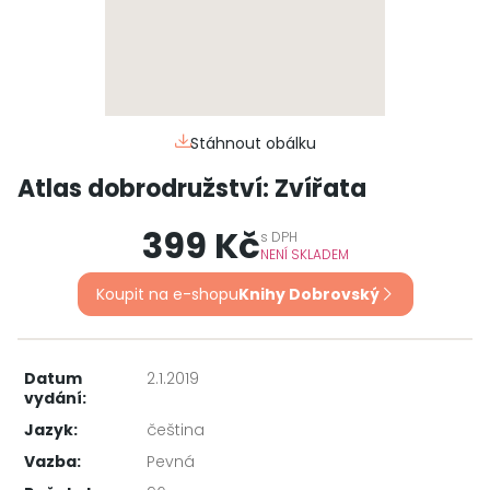
Stáhnout obálku
Atlas dobrodružství: Zvířata
399 Kč
s
DPH
NENÍ SKLADEM
Koupit na e-shopu
Knihy Dobrovský
Datum
2.1.2019
vydání:
Jazyk:
čeština
Vazba:
Pevná