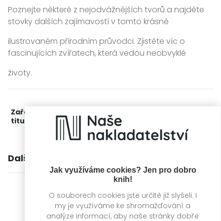
Poznejte některé z nejodvážnějších tvorů a najděte
stovky dalších zajímavostí v tomto krásně
ilustrovaném přírodním průvodci. Zjistěte víc o
fascinujících zvířatech, která vedou neobvyklé
životy.
Zařažení
Kategorie >
Dětská literatura
titulu:
Další knihy autora
Jak využíváme cookies? Jen pro dobro
knih!
O souborech cookies jste určitě již slyšeli. I
my je využíváme ke shromažďování a
analýze informací, aby naše stránky dobře