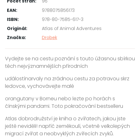
Počet stran:
96
EAN:
9788075856173
ISBN:
978-80-7585-617-3
Originál:
Atlas of Animal Adventures
Značka:
Drobek
Vydejte se na cestu poznání s touto úžasnou sbírkou
těch nejvýznamnějších přírodních
událostínarvaly na zrádnou cestu za potravou skrz
ledovce, vychovávejte malé
orangutany v Borneu nebo lezte po horách s
čínskými pandami. Toto pokračování bestselleru
Atlas dobrodružství je kniha o zvířatech, jakou jste
ještě neviděli! napříč zeměkoulí, včetně velkolepých
migrací zvířat a neobvyklých zvířecích zvyků.