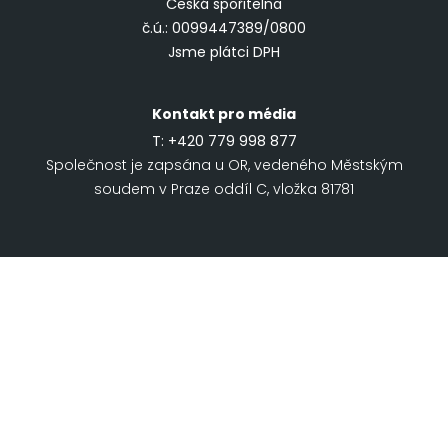
Česká spořitelna
č.ú.: 0099447389/0800
Jsme plátci DPH
Kontakt pro média
T:
+420 779 998 877
Společnost je zapsána u OR, vedeného Městským
soudem v Praze oddíl C, vložka 81781