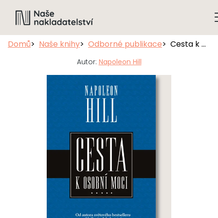
Domů
Naše knihy
Odborné publikace
Cesta k osobní moci
Autor:
Napoleon Hill