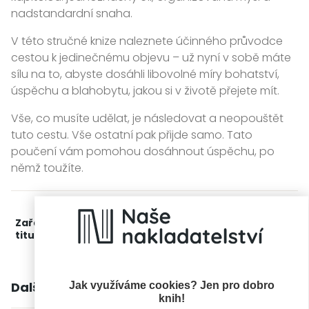
nadstandardní snaha.
V této stručné knize naleznete účinného průvodce
cestou k jedinečnému objevu – už nyní v sobě máte
sílu na to, abyste dosáhli libovolné míry bohatství,
úspěchu a blahobytu, jakou si v životě přejete mít.
Vše, co musíte udělat, je následovat a neopouštět
tuto cestu. Vše ostatní pak přijde samo. Tato
poučení vám pomohou dosáhnout úspěchu, po
němž toužíte.
Zařažení
Kategorie >
Odborné publikace
‣
Rozvoj
titulu:
osobnosti
Další knihy autora
Jak využíváme cookies? Jen pro dobro
knih!