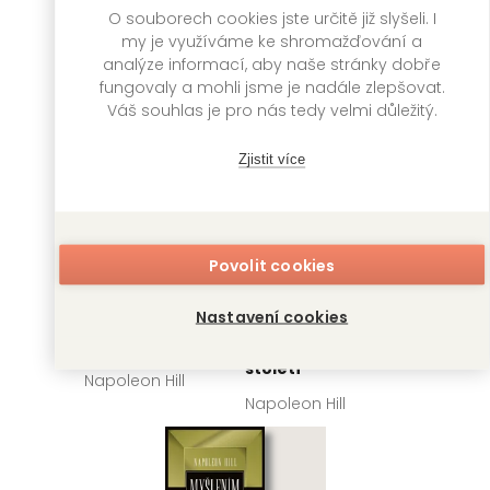
O souborech cookies jste určitě již slyšeli. I
my je využíváme ke shromažďování a
analýze informací, aby naše stránky dobře
fungovaly a mohli jsme je nadále zlepšovat.
Váš souhlas je pro nás tedy velmi důležitý.
Zjistit více
Povolit cookies
Nastavení cookies
Síla pozitivního
Myšlením k
jednání
bohatství pro 21.
století
Napoleon Hill
Napoleon Hill