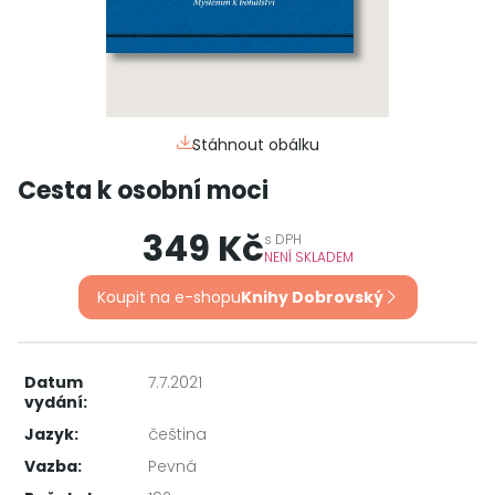
Stáhnout obálku
Cesta k osobní moci
349 Kč
s
DPH
NENÍ SKLADEM
Koupit na e-shopu
Knihy Dobrovský
Datum
7.7.2021
vydání:
Jazyk:
čeština
Vazba:
Pevná