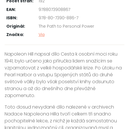
Počet stran:
192
EAN:
9788073908867
ISBN:
978-80-7390-886-7
Originál:
The Path to Personal Power
Značka:
Via
Napoleon Hill napsal dílo Cesta k osobní moci roku
1941; bylo určeno jako příručka lidem snažícím se
vzpamatovat z velké hospodářské krize. Po útoku na
Pearl Harbor a vstupu Spojených států do druhé
světové války bylo však poselství knihy odsunuto
stranou a až do dnešního dne převážně
zapomenuto.
Toto dosud nevydané dílo nalezené v archivech
Nadace Napoleona Hilla tvoří celkem tři snadno
pochopitelné lekce, z nichž je každá samostatnou
kapitolou: jednoznačný cíl, organizovaná mysl a