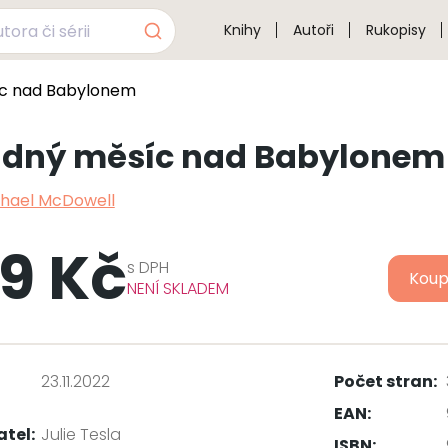
Knihy
Autoři
Rukopisy
c nad Babylonem
adný měsíc nad Babylonem
hael McDowell
9 Kč
s
DPH
Koup
NENÍ SKLADEM
23.11.2022
Počet stran:
EAN:
atel:
Julie Tesla
ISBN: