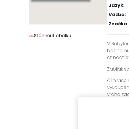
Jazyk:
Vazba:
Značka:
Stáhnout obálku
V Babylo
bažinami, 
čtrnáctile
Zabiják se
Čím více h
vykoupení
vraha zač
chladný mě
Autor hor