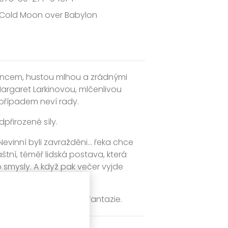
Cold Moon over Babylon
uncem, hustou mlhou a zrádnými
 Margaret Larkinovou, mlčenlivou
s případem neví rady.
přirozené síly.
Nevinní byli zavražděni... řeka chce
ní, téměř lidská postava, která
 smysly. A když pak večer vyjde
ch krajin své úžasné fantazie.