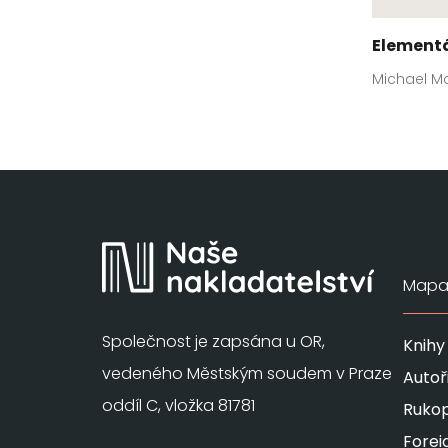
Element
Michael M
Mapa 
Společnost je zapsána u OR,
Knihy
vedeného Městským soudem v Praze
Autoř
oddíl C, vložka 81781
Rukop
Forei