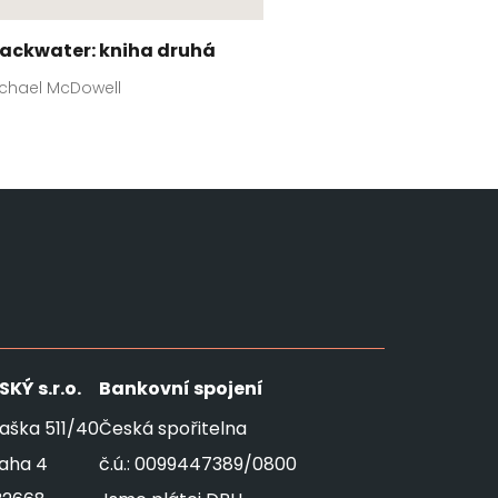
lackwater: kniha druhá
chael McDowell
SKÝ
s.r.o.
Bankovní spojení
aška 511/40
Česká spořitelna
raha 4
č.ú.: 0099447389/0800