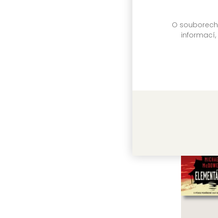
Zařažen
titulu:
O souborech c
informací,
Další 