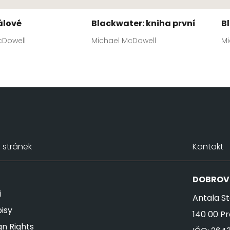
álové
Blackwater: kniha první
B
cDowell
Michael McDowell
Mi
stránek
Kontakt
DOBROV
i
Antala St
isy
140 00 P
gn Rights