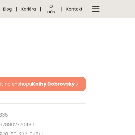
O
Blog
Kariéra
Kontakt
nás
it na e-shopu
Knihy Dobrovský
336
9788027704811
978-80-277-0481-1