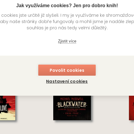
Jak využíváme cookies? Jen pro dobro knih!
í
Kategorie >
Horory
ookies jste určitě již slyšeli. I my je využíváme ke shromažďo
 aby naše stránky dobře fungovaly a mohli jsme je nadále zle
souhlas je pro nás tedy velmi důležitý.
knihy autora
Zjistit více
Povolit cookies
Nastavení cookies