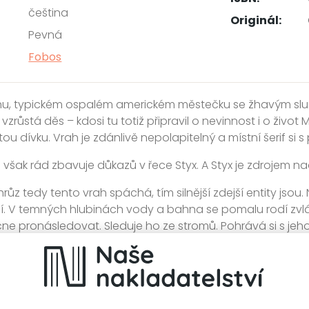
čeština
Originál:
Pevná
Fobos
nu, typickém ospalém americkém městečku se žhavým sl
vzrůstá děs – kdosi tu totiž připravil o nevinnost i o život
tou dívku. Vrah je zdánlivě nepolapitelný a místní šerif si 
 však rád zbavuje důkazů v řece Styx. A Styx je zdrojem nad
růz tedy tento vrah spáchá, tím silnější zdejší entity jsou. 
. V temných hlubinách vody a bahna se pomalu rodí zvlášt
ne pronásledovat. Sleduje ho ze stromů. Pohrává si s jeho
síc, začínají se dít příšerné věci...
orového bestselleru Elementálové nás opět zve do tajemný