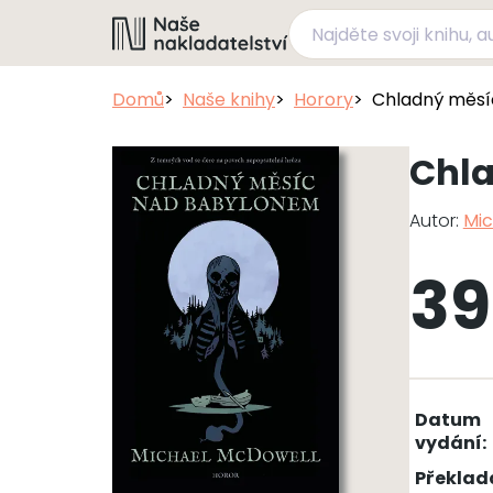
Domů
Naše knihy
Horory
Chladný měsí
Chl
Autor:
Mic
39
Datum
vydání:
Překlad