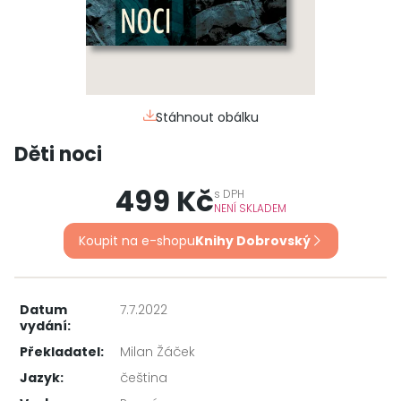
Stáhnout obálku
Děti noci
499 Kč
s
DPH
NENÍ SKLADEM
Koupit na e-shopu
Knihy Dobrovský
Datum
7.7.2022
vydání:
Překladatel:
Milan Žáček
Jazyk:
čeština