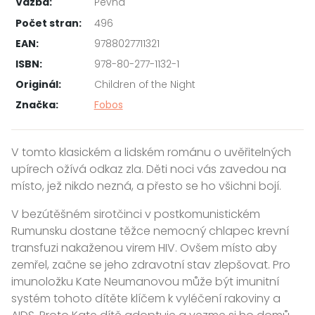
Vazba:
Pevná
Počet stran:
496
EAN:
9788027711321
ISBN:
978-80-277-1132-1
Originál:
Children of the Night
Značka:
Fobos
V tomto klasickém a lidském románu o uvěřitelných
upírech ožívá odkaz zla. Děti noci vás zavedou na
místo, jež nikdo nezná, a přesto se ho všichni bojí.
V bezútěšném sirotčinci v postkomunistickém
Rumunsku dostane těžce nemocný chlapec krevní
transfuzi nakaženou virem HIV. Ovšem místo aby
zemřel, začne se jeho zdravotní stav zlepšovat. Pro
imunoložku Kate Neumanovou může být imunitní
systém tohoto dítěte klíčem k vyléčení rakoviny a