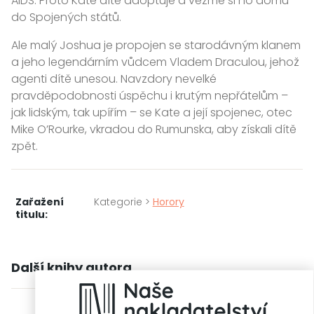
AIDS. Proto Kate dítě adoptuje a vezme si ho domů
do Spojených států.
Ale malý Joshua je propojen se starodávným klanem
a jeho legendárním vůdcem Vladem Draculou, jehož
agenti dítě unesou. Navzdory nevelké
pravděpodobnosti úspěchu i krutým nepřátelům –
jak lidským, tak upířím – se Kate a její spojenec, otec
Mike O’Rourke, vkradou do Rumunska, aby získali dítě
zpět.
Zařažení
Kategorie >
Horory
titulu:
Další knihy autora