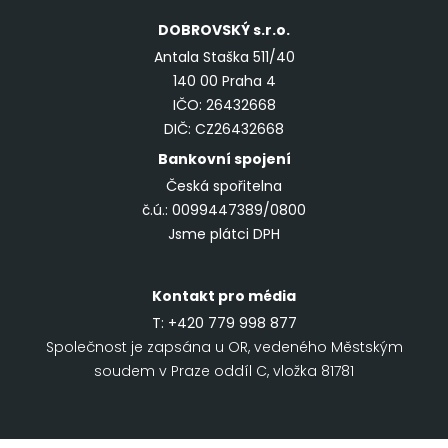
DOBROVSKÝ
s.r.o.
Antala Staška 511/40
140 00 Praha 4
IČO: 26432668
DIČ: CZ26432668
Bankovní spojení
Česká spořitelna
č.ú.: 0099447389/0800
Jsme plátci DPH
Kontakt pro média
T:
+420 779 998 877
Společnost je zapsána u OR, vedeného Městským
soudem v Praze oddíl C, vložka 81781