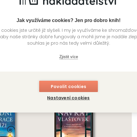
nelidským podmínkám přesto nachází projevy lidskosti a vz
rutost.
Jak využíváme cookies? Jen pro dobro knih!
ookies jste určitě již slyšeli. I my je využíváme ke shromažďo
í
Kategorie >
Historické romány
 aby naše stránky dobře fungovaly a mohli jsme je nadále zle
souhlas je pro nás tedy velmi důležitý.
Zjistit více
knihy autora
Povolit cookies
Nastavení cookies