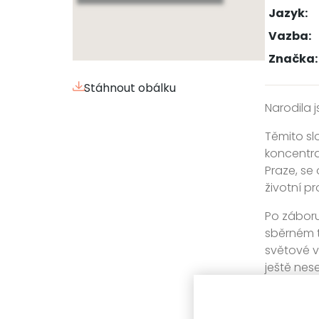
Jazyk:
Vazba:
Značka:
Stáhnout obálku
Narodila j
Těmito sl
koncentra
Praze, se
životní pr
Po záboru
sběrném t
světové v
ještě nes
života svo
Příběh Evy