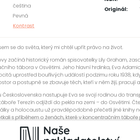
čeština
Originál:
Pevná
Kontrast
sem se do světa, který mi chtěl upřít právo na život.
ovy začíná historický román spisovatelky Lily Graham, z
čního tábora v Osvětimi. Jeho hlavní hrdinka, Eva Adamio
 ocitá uprostřed bouřlivých událostí podzimu roku 1938, kd
ostor a postupně se zbavuje těch, kteří v něm žijí, pracují a 
 Československa nastupuje Eva se svojí rodinou do trans
áboře Terezín odjíždí do pekla na zemi – do Osvětimi. Čt
álky a holocaustu už pravděpodobně přečetli jiné knihy
etkali s příběhem o ženách, které v koncentračním táboře
je děti ochránily a udržely při životě.
, její rodiny a ostatních žen otevírá smutnou kapitolu dvac