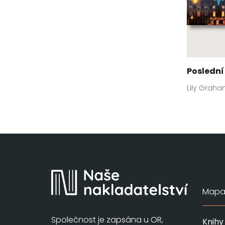
Poslední
Lily Grah
Mapa 
Společnost je zapsána u OR,
Knihy