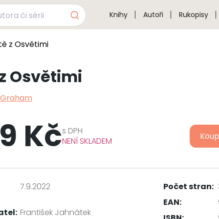
Knihy
Autoři
Rukopisy
tě z Osvětimi
 z Osvětimi
y Graham
9 Kč
s
DPH
Koup
NENÍ SKLADEM
7.9.2022
Počet stran:
EAN:
atel:
František Jahnátek
ISBN: