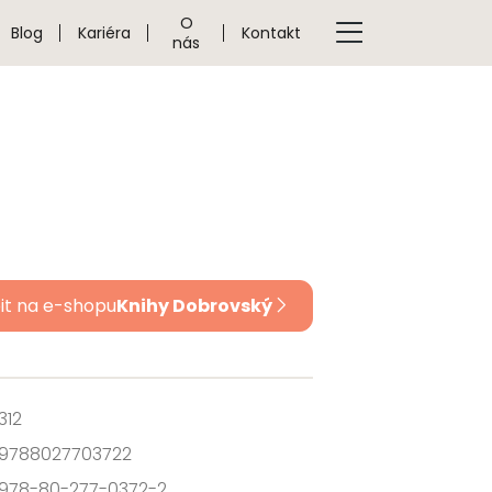
O
Blog
Kariéra
Kontakt
nás
it na e-shopu
Knihy Dobrovský
312
9788027703722
978-80-277-0372-2