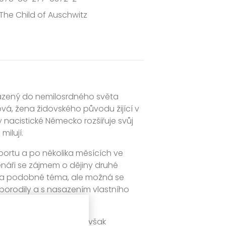
The Child of Auschwitz
asazený do nemilosrdného světa
vá, žena židovského původu žijící v
y nacistické Německo rozšiřuje svůj
milují.
portu a po několika měsících ve
enáři se zájmem o dějiny druhé
 na podobné téma, ale možná se
 porodily a s nasazením vlastního
átého století, v níž se však