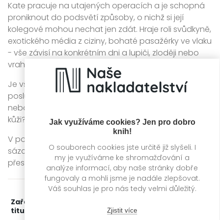
Kate pracuje na utajených operacích a je schopná
proniknout do podsvětí způsoby, o nichž si její
kolegové mohou nechat jen zdát. Hraje roli svůdkyně,
exotického média z ciziny, bohaté pasažérky ve vlaku
- vše závisí na konkrétním dni a lupiči, zloději nebo
vrahovi, na kterého má právě políčeno.
Je však Kate pod všemi těmi převleky stále hodnou a
poslušnou dívkou, za niž se odjakživa považovala,
nebo se jí manipulace a přetvářka už příliš zaryly pod
kůži?
Jak využíváme cookies? Jen pro dobro
knih!
V posledním případu, do kterého se Kate pouští, je v
O souborech cookies jste určitě již slyšeli. I
sázce budoucnost národa a hranice mezi realitou a
my je využíváme ke shromažďování a
přestrojením se začínají stírat.
analýze informací, aby naše stránky dobře
fungovaly a mohli jsme je nadále zlepšovat.
Váš souhlas je pro nás tedy velmi důležitý.
Zařažení
Kategorie >
Světová literatura
‣
titulu:
Detektivky
Zjistit více