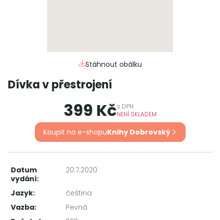
Stáhnout obálku
Dívka v přestrojení
399 Kč
s
DPH
NENÍ SKLADEM
Koupit na e-shopu
Knihy Dobrovský
Datum
20.7.2020
vydání:
Jazyk:
čeština
Vazba:
Pevná