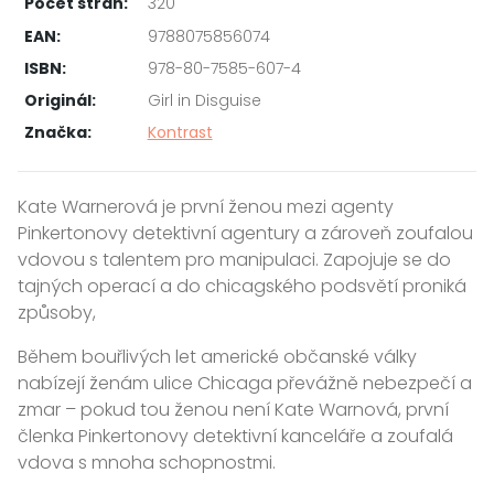
Počet stran:
320
EAN:
9788075856074
ISBN:
978-80-7585-607-4
Originál:
Girl in Disguise
Značka:
Kontrast
Kate Warnerová je první ženou mezi agenty
Pinkertonovy detektivní agentury a zároveň zoufalou
vdovou s talentem pro manipulaci. Zapojuje se do
tajných operací a do chicagského podsvětí proniká
způsoby,
Během bouřlivých let americké občanské války
nabízejí ženám ulice Chicaga převážně nebezpečí a
zmar – pokud tou ženou není Kate Warnová, první
členka Pinkertonovy detektivní kanceláře a zoufalá
vdova s mnoha schopnostmi.