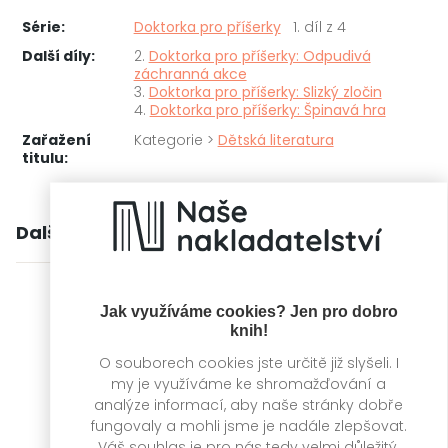
Série:
Doktorka pro příšerky
1. díl z 4
Další díly:
2.
Doktorka pro příšerky: Odpudivá
záchranná akce
3.
Doktorka pro příšerky: Slizký zločin
4.
Doktorka pro příšerky: Špinavá hra
Zařažení
Kategorie >
Dětská literatura
titulu:
Další knihy autora
Jak využíváme cookies? Jen pro dobro
knih!
O souborech cookies jste určitě již slyšeli. I
my je využíváme ke shromažďování a
analýze informací, aby naše stránky dobře
fungovaly a mohli jsme je nadále zlepšovat.
Váš souhlas je pro nás tedy velmi důležitý.