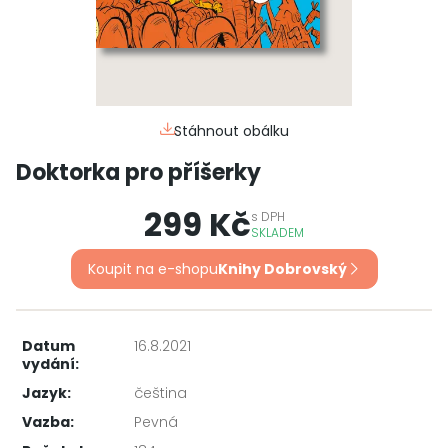
Stáhnout obálku
Doktorka pro příšerky
299 Kč
s
DPH
SKLADEM
Koupit na e-shopu
Knihy Dobrovský
Datum
16.8.2021
vydání:
Jazyk:
čeština
Vazba:
Pevná