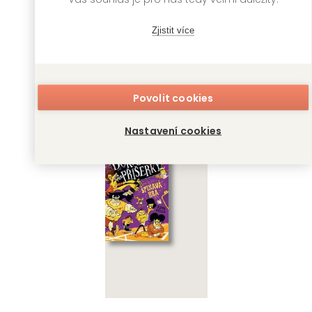
Zjistit více
Doktorka pro
Doktorka pro
příšerky: Odpudivá
příšerky: Slizký
Povolit cookies
záchranná akce
zločin
John Kelly
John Kelly
Nastavení cookies