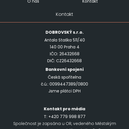
O nás
Kontakt
Kontakt
DOBROVSKÝ
s.r.o.
Antala Staška 511/40
140 00 Praha 4
IČO: 26432668
DIČ: CZ26432668
Bankovní spojení
Česká spořitelna
č.ú.: 0099447389/0800
Jsme plátci DPH
Kontakt pro média
T:
+420 779 998 877
Společnost je zapsána u OR, vedeného Městským