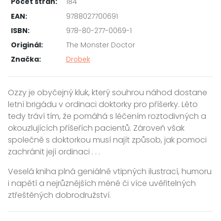
Počet stran:
184
EAN:
9788027700691
ISBN:
978-80-277-0069-1
Originál:
The Monster Doctor
Značka:
Drobek
Ozzy je obyčejný kluk, který souhrou náhod dostane
letní brigádu v ordinaci doktorky pro příšerky. Léto
tedy tráví tím, že pomáhá s léčením roztodivných a
okouzlujících příšeřích pacientů. Zároveň však
společně s doktorkou musí najít způsob, jak pomoci
zachránit její ordinaci . . .
Veselá kniha plná geniálně vtipných ilustrací, humoru
i napětí a nejrůznějších méně či více uvěřitelných
ztřeštěných dobrodružství.