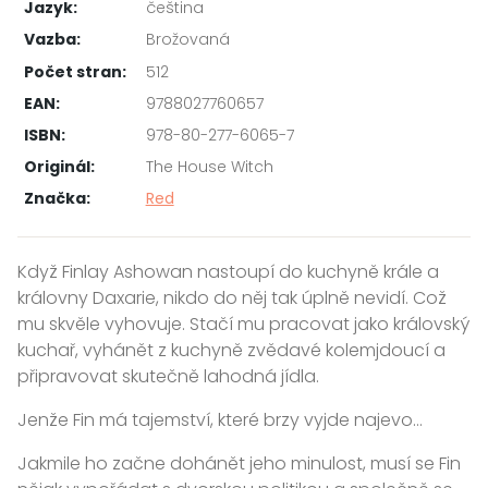
Jazyk:
čeština
Vazba:
Brožovaná
Počet stran:
512
EAN:
9788027760657
ISBN:
978-80-277-6065-7
Originál:
The House Witch
Značka:
Red
Když Finlay Ashowan nastoupí do kuchyně krále a
královny Daxarie, nikdo do něj tak úplně nevidí. Což
mu skvěle vyhovuje. Stačí mu pracovat jako královský
kuchař, vyhánět z kuchyně zvědavé kolemjdoucí a
připravovat skutečně lahodná jídla.
Jenže Fin má tajemství, které brzy vyjde najevo…
Jakmile ho začne dohánět jeho minulost, musí se Fin