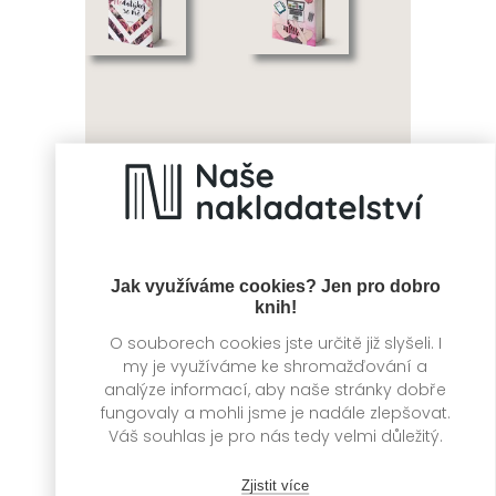
Nedotýkej se mě
Jak hacknout
zlomené srdce
Laura Kneidl
Jak využíváme cookies? Jen pro dobro
Kristin Rockaway
knih!
O souborech cookies jste určitě již slyšeli. I
my je využíváme ke shromažďování a
analýze informací, aby naše stránky dobře
fungovaly a mohli jsme je nadále zlepšovat.
Váš souhlas je pro nás tedy velmi důležitý.
Zjistit více