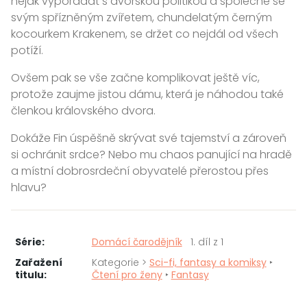
nějak vypořádat s dvorskou politikou a společně se
svým spřízněným zvířetem, chundelatým černým
kocourkem Krakenem, se držet co nejdál od všech
potíží.
Ovšem pak se vše začne komplikovat ještě víc,
protože zaujme jistou dámu, která je náhodou také
členkou královského dvora.
Dokáže Fin úspěšně skrývat své tajemství a zároveň
si ochránit srdce? Nebo mu chaos panující na hradě
a místní dobrosrdeční obyvatelé přerostou přes
hlavu?
Série:
Domácí čarodějník
1. díl z 1
Zařažení
Kategorie >
Sci-fi, fantasy a komiksy
‣
titulu:
Čtení pro ženy
‣
Fantasy