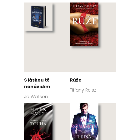
S láskou tě
Růže
nenávidím
Tiffany Reisz
Jo Watson