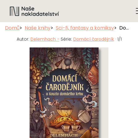
Domů
Naše knihy
Sci-fi, fantasy a komiksy
Domácí čarodějník a Kouzlo domácího krbu
Autor:
Delemhach -
Série:
Domácí čarodějník
· 1/1