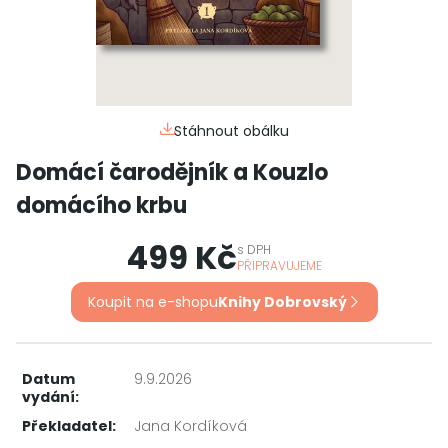
Stáhnout obálku
Domácí čarodějník a Kouzlo
domácího krbu
499 Kč
s
DPH
PŘIPRAVUJEME
Koupit na e-shopu
Knihy Dobrovský
Datum
9.9.2026
vydání:
Překladatel:
Jana Kordíková