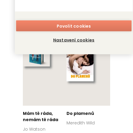
Strmý pád
Kolotoč
Povolit cookies
Bianca Iosivoni
Paulina Świst
Nastavení cookies
Mám tě ráda,
Do plamenů
nemám tě ráda
Meredith Wild
Jo Watson