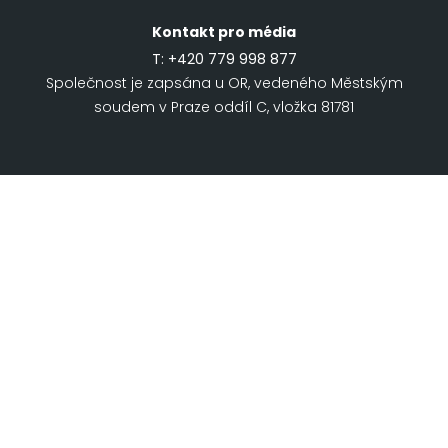
Kontakt pro média
T:
+420 779 998 877
Společnost je zapsána u OR, vedeného Městským
soudem v Praze oddíl C, vložka 81781