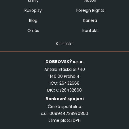
Knihy
Autoři
Rukopisy
Foreign Rights
Blog
Kariéra
O nás
Kontakt
Kontakt
DOBROVSKÝ
s.r.o.
Antala Staška 511/40
140 00 Praha 4
IČO: 26432668
DIČ: CZ26432668
Bankovní spojení
Česká spořitelna
č.ú.: 0099447389/0800
Jsme plátci DPH