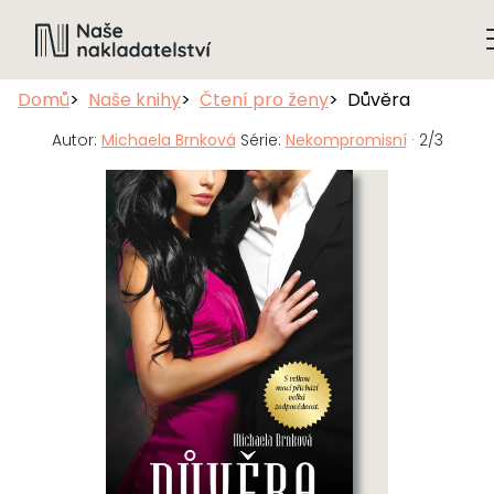
Domů
Naše knihy
Čtení pro ženy
Důvěra
Autor:
Michaela Brnková
Série:
Nekompromisní
· 2/3