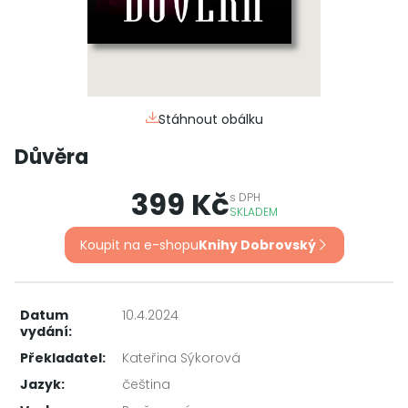
Stáhnout obálku
Důvěra
399 Kč
s
DPH
SKLADEM
Koupit na e-shopu
Knihy Dobrovský
Datum
10.4.2024
vydání:
Překladatel:
Kateřina Sýkorová
Jazyk:
čeština