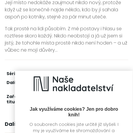
Její místo nedokáže zaujmout nikdo nový, protože
když už se konečně najde někdo, kdo by jí sahala
aspoň po kotníky, stejně za pár minut uteče.
Tak prostě na lidi působím. Z mé postavy i hlasu se
roztřese skoro každý. Nikdo neobstojí a já už jsem si
jistý, že tohohle místa prostě nikdo není hoden – a už
vůbec ne mojí důvěry…
Série:
Nekompromisní
2. díl z 3
Další díly:
1.
Konflikt
3.
Odveta
Zařažení
Kategorie >
Čtení pro ženy
titulu:
Jak využíváme cookies? Jen pro dobro
knih!
Další knihy autora
O souborech cookies jste určitě již slyšeli. I
my je využíváme ke shromažďování a