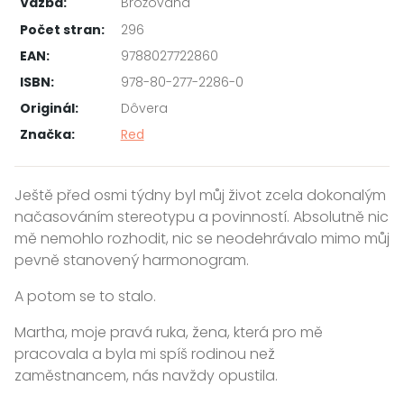
Vazba:
Brožovaná
Počet stran:
296
EAN:
9788027722860
ISBN:
978-80-277-2286-0
Originál:
Dôvera
Značka:
Red
Ještě před osmi týdny byl můj život zcela dokonalým
načasováním stereotypu a povinností. Absolutně nic
mě nemohlo rozhodit, nic se neodehrávalo mimo můj
pevně stanovený harmonogram.
A potom se to stalo.
Martha, moje pravá ruka, žena, která pro mě
pracovala a byla mi spíš rodinou než
zaměstnancem, nás navždy opustila.