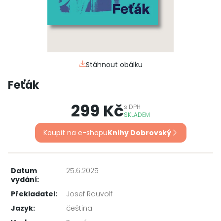
Stáhnout obálku
Feťák
299 Kč
s
DPH
SKLADEM
Koupit na e-shopu
Knihy Dobrovský
Datum
25.6.2025
vydání:
Překladatel:
Josef Rauvolf
Jazyk:
čeština