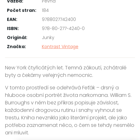
Vazba:
Pevná
Počet stran:
184
EAN:
9788027742400
ISBN:
978-80-277-4240-0
Originál:
Junky
Značka:
Kontrast Vintage
New York čtyřicátých let. Temná zákoutí, zchátralé
byty a čekárny veřejných nemocnic.
V tomto prostředí se odehrává Feťák – drsný a
hluboce osobní portrét života narkomana. William S.
Burroughs v něm bez příkras popisuje závislost,
každodenní drogovou rutinu i snahy vyhnout se
trestu. Kniha nevznikla jako literární projekt, ale jako
potřeba zaznamenat něco, o čem se tehdy nesmělo
ani mluvit.