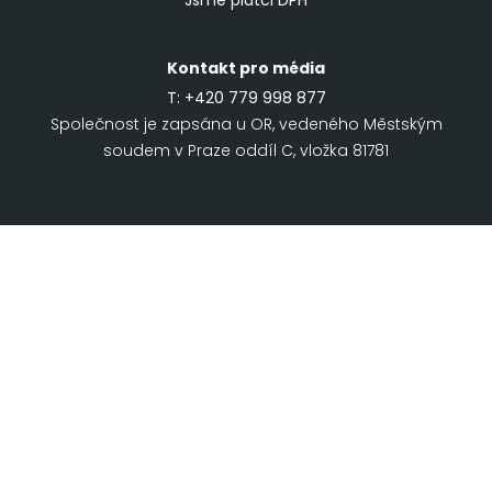
Jsme plátci DPH
Kontakt pro média
T:
+420 779 998 877
Společnost je zapsána u OR, vedeného Městským
soudem v Praze oddíl C, vložka 81781