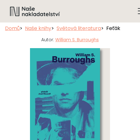
Domů
Naše knihy
Světová literatura
Feťák
Autor:
William S. Burroughs