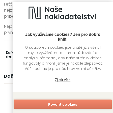
Feťák se stal jedním z prvních a zároveň
nejzásadnějších textů beatnické generace. Je to
příběh syrový, neuhlazený a až příliš skutečný.
Nejde o pointu, ale o zkušenost. A ta často začíná s
prvním šlehnutím – a nikdy úplně nekončí.
Jak využíváme cookies? Jen pro dobro
knih!
O souborech cookies jste určitě již slyšeli. I
my je využíváme ke shromažďování a
Zařažení
Kategorie >
Světová literatura
‣
Světová
titulu:
beletrie
analýze informací, aby naše stránky dobře
fungovaly a mohli jsme je nadále zlepšovat.
Váš souhlas je pro nás tedy velmi důležitý.
Další knihy autora
Zjistit více
Povolit cookies