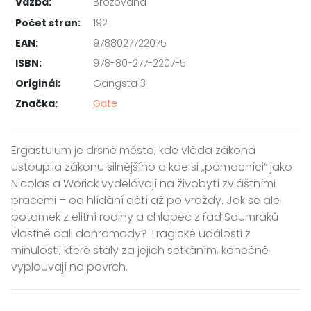
Vazba:
Brožovaná
Počet stran:
192
EAN:
9788027722075
ISBN:
978-80-277-2207-5
Originál:
Gangsta 3
Značka:
Gate
Ergastulum je drsné město, kde vláda zákona
ustoupila zákonu silnějšího a kde si „pomocníci“ jako
Nicolas a Worick vydělávají na živobytí zvláštními
pracemi – od hlídání dětí až po vraždy. Jak se ale
potomek z elitní rodiny a chlapec z řad Soumraků
vlastně dali dohromady? Tragické události z
minulosti, které stály za jejich setkáním, konečně
vyplouvají na povrch.