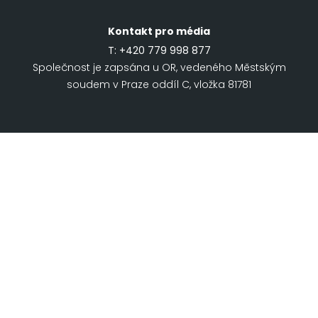
Kontakt pro média
T:
+420 779 998 877
Společnost je zapsána u OR, vedeného Městským
soudem v Praze oddíl C, vložka 81781