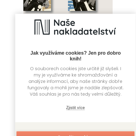
Gangsta 1
Gangsta 2
Jak využíváme cookies? Jen pro dobro
Kósuke
Kósuke
knih!
O souborech cookies jste určitě již slyšeli. I
my je využíváme ke shromažďování a
analýze informací, aby naše stránky dobře
fungovaly a mohli jsme je nadále zlepšovat.
Váš souhlas je pro nás tedy velmi důležitý.
Zjistit více