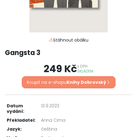
Stáhnout obálku
Gangsta 3
249 Kč
s
DPH
SKLADEM
Koupit na e-shopu
Knihy Dobrovský
Datum
13.9.2023
vydání:
Překladatel:
Anna Cima
Jazyk:
čeština