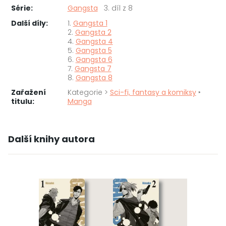
Série:
Gangsta
3. díl z 8
Další díly:
1.
Gangsta 1
2.
Gangsta 2
4.
Gangsta 4
5.
Gangsta 5
6.
Gangsta 6
7.
Gangsta 7
8.
Gangsta 8
Zařažení
Kategorie >
Sci-fi, fantasy a komiksy
‣
titulu:
Manga
Další knihy autora