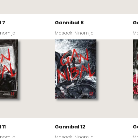
 7
Gannibal 8
G
inomija
Masaaki Ninomija
Ma
 11
Gannibal 12
G
inomija
Masaaki Ninomija
Ma