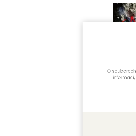
O souborech c
informací,
Gannibal
Masaaki N