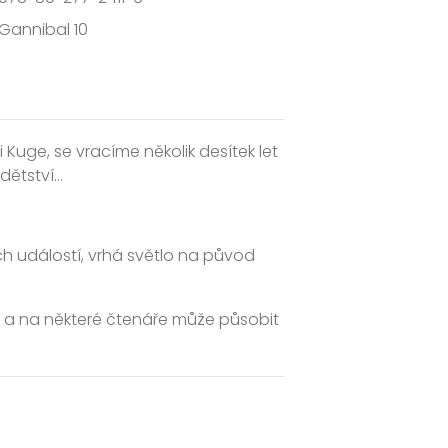
Gannibal 10
Kuge, se vracíme několik desítek let
tství...
ch událostí, vrhá světlo na původ
cén a na některé čtenáře může působit