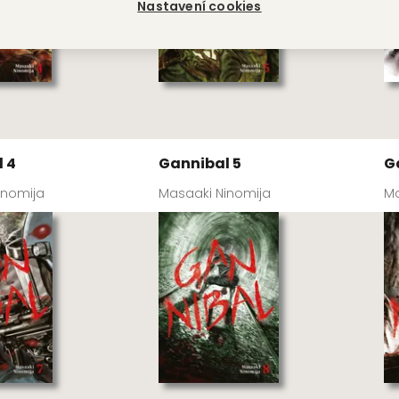
Nastavení cookies
 4
Gannibal 5
G
inomija
Masaaki Ninomija
Ma