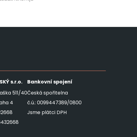
SKÝ
s.r.o.
Bankovní spojení
aška 511/40
Česká spořitelna
raha 4
č.ú.: 0099447389/0800
32668
Jsme plátci DPH
6432668