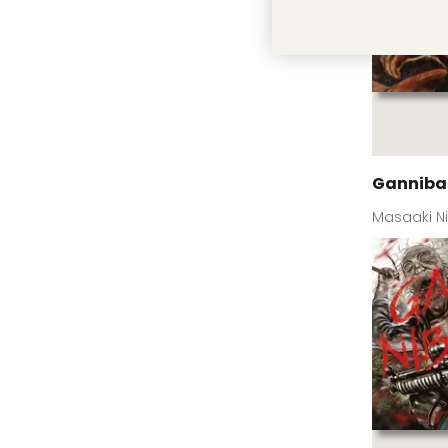
Gannibal
Masaaki N