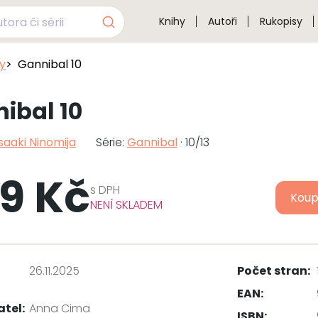
Knihy
Autoři
Rukopisy
sy
Gannibal 10
ibal 10
aaki Ninomija
Série:
Gannibal
· 10/13
9 Kč
s
DPH
Koup
NENÍ SKLADEM
26.11.2025
Počet stran:
EAN:
atel:
Anna Cima
ISBN: