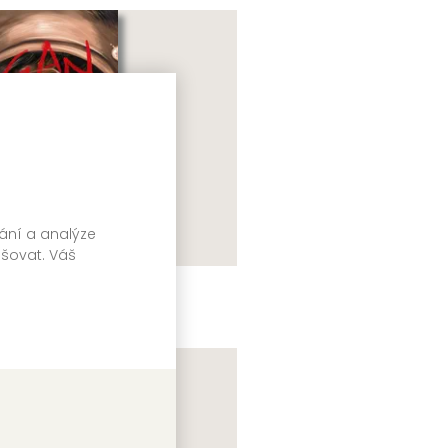
vání a analýze
pšovat. Váš
annibal 3
saaki Ninomija