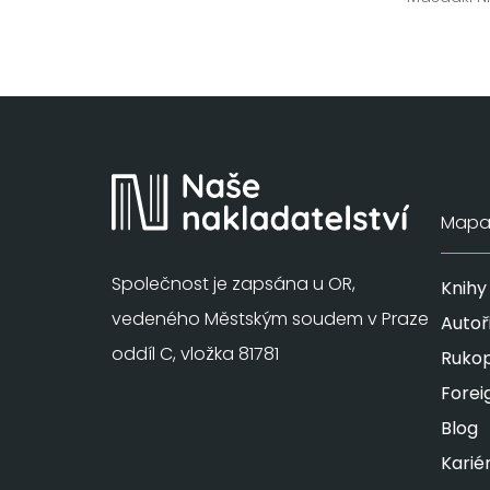
Mapa 
Společnost je zapsána u OR,
Knihy
vedeného Městským soudem v Praze
Autoř
oddíl C, vložka 81781
Rukop
Forei
Blog
Karié