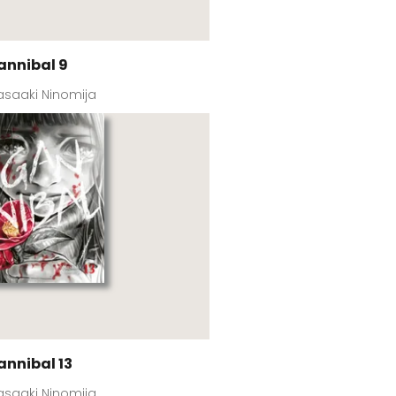
annibal 9
saaki Ninomija
annibal 13
saaki Ninomija