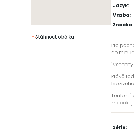
Jazyk:
Vazba:
Značka:
Stáhnout obálku
Pro pocho
do minulo
"Všechny 
Právě tad
hrozivého
Tento díl
znepokoji
Série: