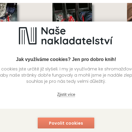
Jak využíváme cookies? Jen pro dobro knih!
ookies jste určitě již slyšeli. I my je využíváme ke shromažďo
 aby naše stránky dobře fungovaly a mohli jsme je nadále zle
souhlas je pro nás tedy velmi důležitý.
 1
Gannibal 2
G
Zjistit více
inomija
Masaaki Ninomija
Ma
Povolit cookies