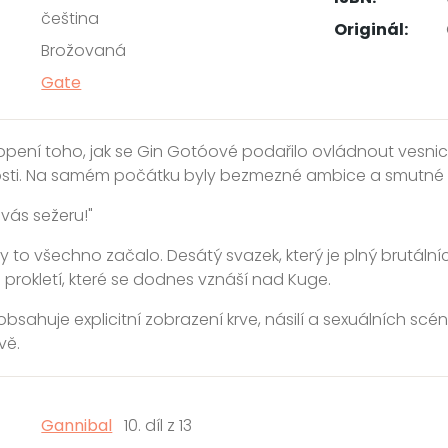
čeština
Originál:
Brožovaná
Gate
pení toho, jak se Gin Gotóové podařilo ovládnout vesnici 
sti. Na samém počátku byly bezmezné ambice a smutné dě
vás sežeru!"
y to všechno začalo. Desátý svazek, který je plný brutální
 prokletí, které se dodnes vznáší nad Kuge.
 obsahuje explicitní zobrazení krve, násilí a sexuálních s
vě.
Gannibal
10. díl z 13