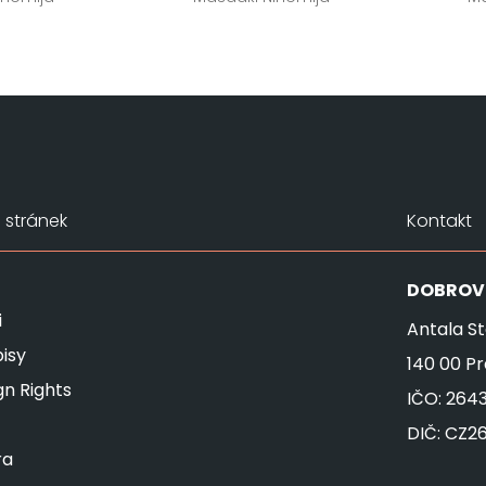
stránek
Kontakt
DOBROV
i
Antala St
isy
140 00 P
gn Rights
IČO: 264
DIČ: CZ2
ra