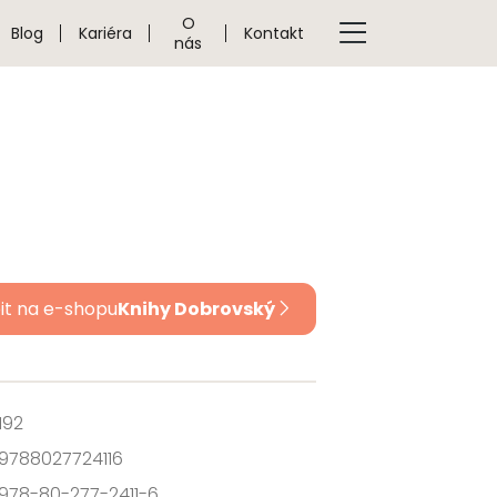
O
Blog
Kariéra
Kontakt
nás
it na e-shopu
Knihy Dobrovský
192
9788027724116
978-80-277-2411-6