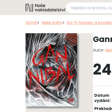
Domů
Naše knihy
Sci-fi, fantasy a komik
Gann
Autor:
Mas
24
Datum
vydání:
Překlad