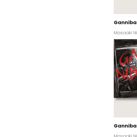
Gannibal
Masaaki N
Gannibal
Masaaki N