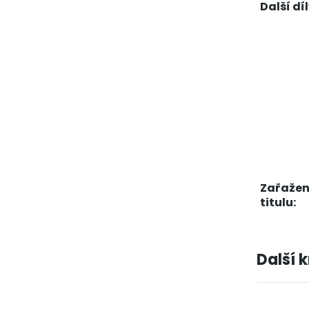
Další díl
Zařažen
titulu:
Další 