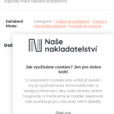
zapsaly mezi největší katastrofy.
Zařažení
Kategorie >
Odborné publikace
‣
Česká a
titulu:
slovenská beletrie
‣
Populárně naučné
Další knihy autora
Jak využíváme cookies? Jen pro dobro
knih!
O souborech cookies jste určitě již slyšeli. I
my je využíváme ke shromažďování a
analýze informací, aby naše stránky dobře
fungovaly a mohli jsme je nadále zlepšovat.
Váš souhlas je pro nás tedy velmi důležitý.
Zjistit více