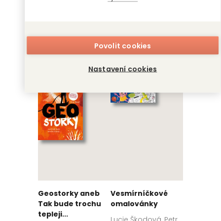
Vesmírníček
Vesmírníček:
Letíme dál
Petr Brož, Lucie
Povolit cookies
Škodová
Lucie Škodová, Petr
Brož
Nastavení cookies
Geostorky aneb
Vesmírníčkové
Tak bude trochu
omalovánky
tepleji...
Lucie Škodová, Petr