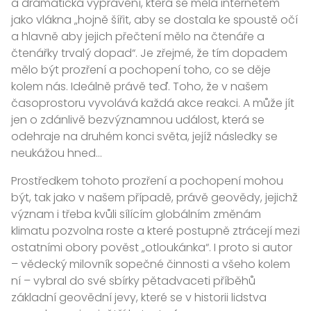
a dramatická vyprávění, která se měla internetem
jako vlákna „hojně šířit, aby se dostala ke spoustě očí
a hlavně aby jejich přečtení mělo na čtenáře a
čtenářky trvalý dopad“. Je zřejmé, že tím dopadem
mělo být prozření a pochopení toho, co se děje
kolem nás. Ideálně právě teď. Toho, že v našem
časoprostoru vyvolává každá akce reakci. A může jít
jen o zdánlivě bezvýznamnou událost, která se
odehraje na druhém konci světa, jejíž následky se
neukážou hned…
Prostředkem tohoto prozření a pochopení mohou
být, tak jako v našem případě, právě geovědy, jejichž
význam i třeba kvůli sílícím globálním změnám
klimatu pozvolna roste a které postupně ztrácejí mezi
ostatními obory pověst „otloukánka“. I proto si autor
– vědecký milovník sopečné činnosti a všeho kolem
ní – vybral do své sbírky pětadvaceti příběhů
základní geovědní jevy, které se v historii lidstva