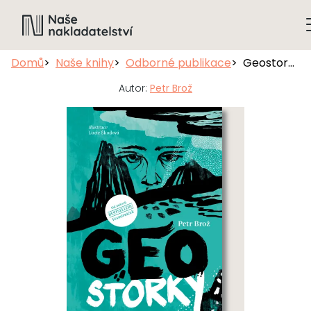
Domů
Naše knihy
Odborné publikace
Geostorky aneb Lidské osudy ve stínu geověd
Autor:
Petr Brož