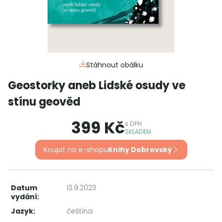
Stáhnout obálku
Geostorky aneb Lidské osudy ve
stínu geověd
399 Kč
s
DPH
SKLADEM
Koupit na e-shopu
Knihy Dobrovský
Datum
13.9.2023
vydání:
Jazyk:
čeština