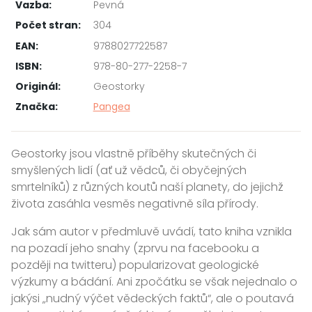
Vazba:
Pevná
Počet stran:
304
EAN:
9788027722587
ISBN:
978-80-277-2258-7
Originál:
Geostorky
Značka:
Pangea
Geostorky jsou vlastně příběhy skutečných či
smyšlených lidí (ať už vědců, či obyčejných
smrtelníků) z různých koutů naší planety, do jejichž
života zasáhla vesměs negativně síla přírody.
Jak sám autor v předmluvě uvádí, tato kniha vznikla
na pozadí jeho snahy (zprvu na facebooku a
později na twitteru) popularizovat geologické
výzkumy a bádání. Ani zpočátku se však nejednalo o
jakýsi „nudný výčet vědeckých faktů“, ale o poutavá