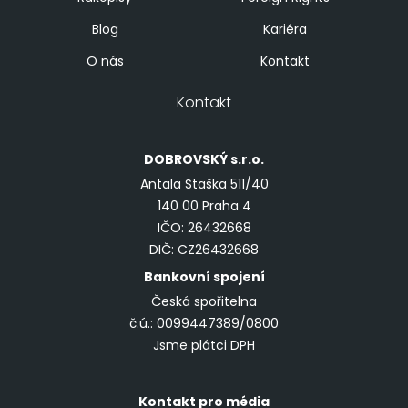
Blog
Kariéra
O nás
Kontakt
Kontakt
DOBROVSKÝ
s.r.o.
Antala Staška 511/40
140 00 Praha 4
IČO: 26432668
DIČ: CZ26432668
Bankovní spojení
Česká spořitelna
č.ú.: 0099447389/0800
Jsme plátci DPH
Kontakt pro média