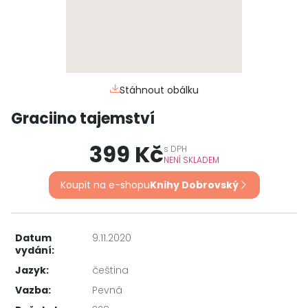
Stáhnout obálku
Graciino tajemství
399 Kč
s
DPH
NENÍ SKLADEM
Koupit na e-shopu
Knihy Dobrovský
Datum
9.11.2020
vydání:
Jazyk:
čeština
Vazba:
Pevná