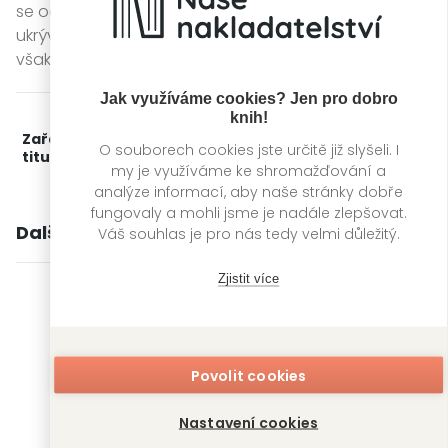
se ocitla blízko smrti. Je zřejmé, že se v Ellině minulosti
ukrývá něco šokujícího. Odhalení jejího tajemství by
však mohlo zničit jejich životy.
Jak využíváme cookies? Jen pro dobro
knih!
Zařažení
Kategorie >
Detektivky, thrillery a true
O souborech cookies jste určitě již slyšeli. I
titulu:
crime
‣
Thrillery
my je využíváme ke shromažďování a
analýze informací, aby naše stránky dobře
fungovaly a mohli jsme je nadále zlepšovat.
Další knihy autora
Váš souhlas je pro nás tedy velmi důležitý.
Zjistit více
Povolit cookies
Nastavení cookies