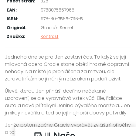
Počet stran:
328
EAN:
9788075857965
ISBN:
978-80-7585-796-5
Originál:
Gracie's Secret
Značka:
Kontrast
Jednoho dne se pro Jen zastaví čas. To když se její
milovaná dcera Gracie stane obětí hrozné dopravní
nehody. Na místě je prohlášena za mrtvou, ale
zdravotníkům se ji náhlým zázrakem podaří oživit.
Úlevě, kterou Jen přináší dceřino nečekané
uzdravení, se ale vyrovnává vztek vůči Elle, řidičce
auta a nové přítelkyni Jenina bývalého manžela. Jen
jí nikdy nevěřila a teď se její nejhorší obavy potvrdily.
Jenže potom začne Gracie vyprávět zvláštní příběhy
o tom, co toho dne slyšela v autě a co prožila, když