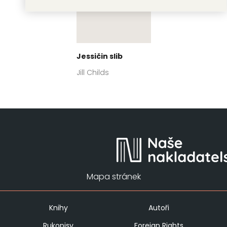
Jessičin slib
Jill Childs
Mapa stránek
Knihy
Autoři
Rukopisy
Foreign Rights