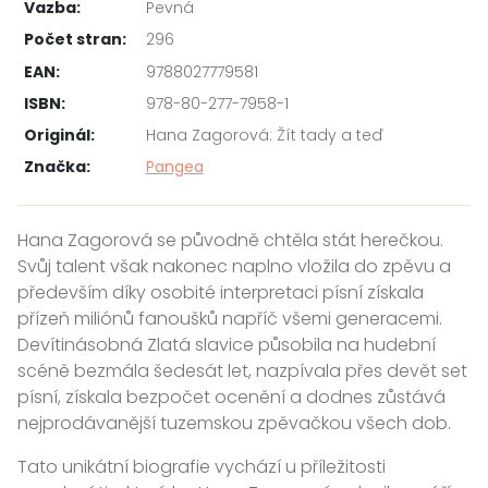
Vazba:
Pevná
Počet stran:
296
EAN:
9788027779581
ISBN:
978-80-277-7958-1
Originál:
Hana Zagorová: Žít tady a teď
Značka:
Pangea
Hana Zagorová se původně chtěla stát herečkou.
Svůj talent však nakonec naplno vložila do zpěvu a
především díky osobité interpretaci písní získala
přízeň miliónů fanoušků napříč všemi generacemi.
Devítinásobná Zlatá slavice působila na hudební
scéně bezmála šedesát let, nazpívala přes devět set
písní, získala bezpočet ocenění a dodnes zůstává
nejprodávanější tuzemskou zpěvačkou všech dob.
Tato unikátní biografie vychází u příležitosti