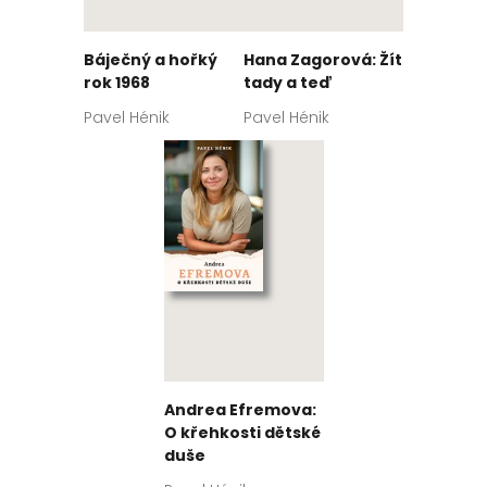
Báječný a hořký
Hana Zagorová: Žít
rok 1968
tady a teď
Pavel Hénik
Pavel Hénik
Andrea Efremova:
O křehkosti dětské
duše