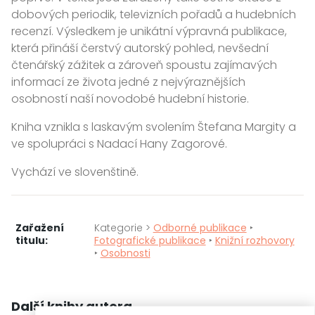
dobových periodik, televizních pořadů a hudebních
recenzí. Výsledkem je unikátní výpravná publikace,
která přináší čerstvý autorský pohled, nevšední
čtenářský zážitek a zároveň spoustu zajímavých
informací ze života jedné z nejvýraznějších
osobností naší novodobé hudební historie.
Kniha vznikla s laskavým svolením Štefana Margity a
ve spolupráci s Nadací Hany Zagorové.
Vychází ve slovenštině.
Zařažení
Kategorie >
Odborné publikace
‣
titulu:
Fotografické publikace
‣
Knižní rozhovory
‣
Osobnosti
Další knihy autora