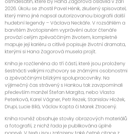
osmdesátin, které by Hana Zagorová oslavila v září
2026. Úkolu se zhostil Pavel Hénik, zkušený spisovatel,
který mimo jiné napsal autorizovanou biografii další
hudební legendy – Václava Neckáře. V rozsáhlém a
barvitém životopisném vyprávění autor čtenáře
provází celým zpěvaččiným životem, kompletně
mapuje její kariéru a citlivě popisuje životní dramata,
kterými si Hana Zagorová musela projít.
Kniha je rozčleněna do tří částí, které jsou proloženy
šestnácti velkými rozhovory se známými osobnostmi
a zpěvaččinými blízkými spolupracovníky. Na
výjimečný čas strávený s Hankou tak zavzpomínali
především manžel Štefan Margita, nebo Vlasta
Peterková, Karel Vágner, Petr Rezek, Stanislav Hložek,
Drupi, Lucie Bílá, Václav Kopta či Marek Ztracený.
Kniha rovněž obsahuje stovky obrazových materiálů
a fotografií, z nichž řada je publikována úplně
poprvé. V textu jsou zařazeny také četné citace z