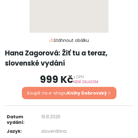
Stáhnout obálku
Hana Zagorová: Žiť tu a teraz,
slovenské vydání
999 Kč
s
DPH
NENÍ SKLADEM
Koupit na e-shopu
Knihy Dobrovský
Datum
19.8.2026
vydání:
Jazyk:
slovenština