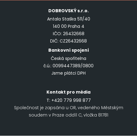
DOBROVSKÝ
s.r.o.
Antala Staška 511/40
140 00 Praha 4
IČO: 26432668
DIČ: CZ26432668
Bankovní spojení
Česká spořitelna
č.ú.: 0099447389/0800
Jsme plátci DPH
Kontakt pro média
T:
+420 779 998 877
Společnost je zapsána u OR, vedeného Městským
soudem v Praze oddíl C, vložka 81781