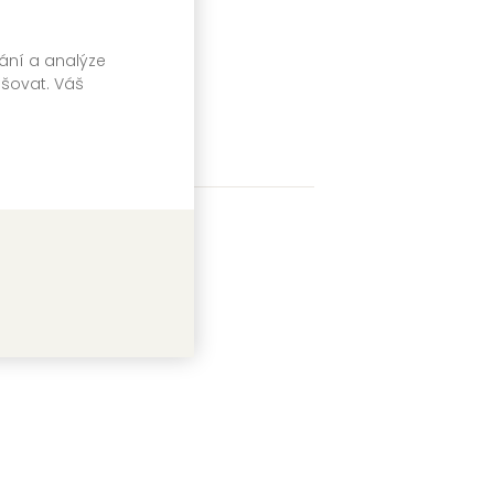
ery
vání a analýze
pšovat. Váš