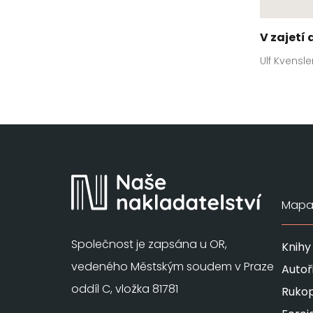
V zajetí 
Ulf Kvensle
Mapa 
Společnost je zapsána u OR,
Knihy
vedeného Městským soudem v Praze
Autoř
oddíl C, vložka 81781
Rukop