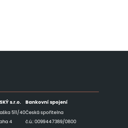
SKÝ
s.r.o.
Bankovní spojení
aška 511/40
Česká spořitelna
raha 4
č.ú.: 0099447389/0800