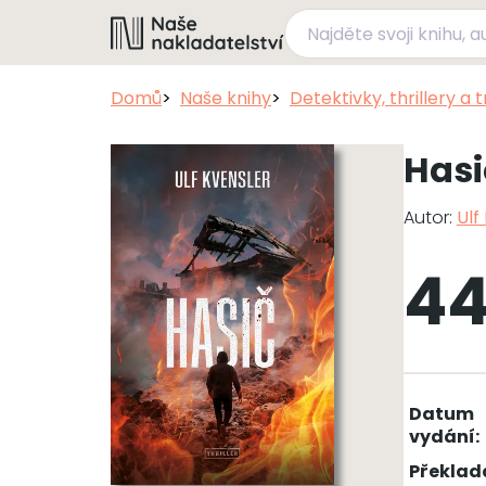
Domů
Naše knihy
Detektivky, thrillery a 
Hasi
Autor:
Ulf
44
Datum
vydání:
Překlad