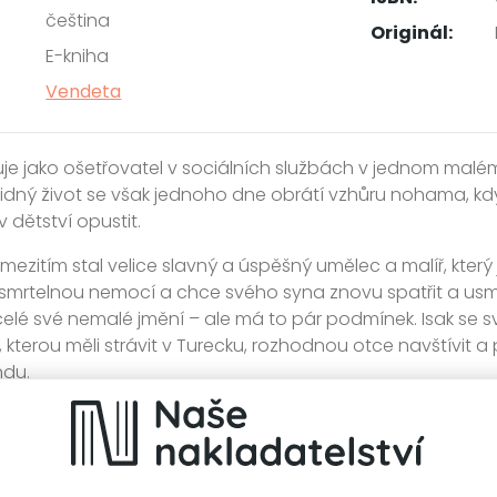
čeština
Originál:
E-kniha
Vendeta
uje jako ošetřovatel v sociálních službách v jednom ma
idný život se však jednoho dne obrátí vzhůru nohama, když
v dětství opustit.
 mezitím stal velice slavný a úspěšný umělec a malíř, kter
 smrtelnou nemocí a chce svého syna znovu spatřit a usmíř
elé své nemalé jmění – ale má to pár podmínek. Isak se s
 kterou měli strávit v Turecku, rozhodnou otce navštívit a 
ndu.
idylické rodinné setkání se však brzy promění v dramatick
í hranice mezi skutečností a děsivou noční můrou – hru na ž