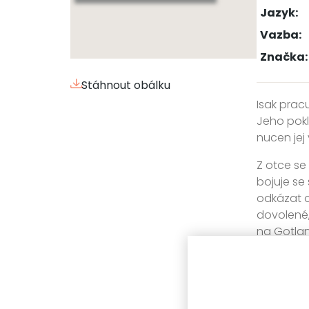
Jazyk:
Vazba:
Značka:
Stáhnout obálku
Isak prac
Jeho pokl
nucen jej 
Z otce se
bojuje se
odkázat c
dovolené,
na Gotla
Zdánlivě 
se stíraj