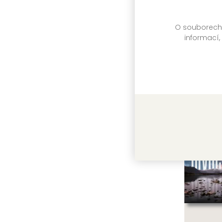
Zařažen
titulu:
O souborech c
informací,
Další 