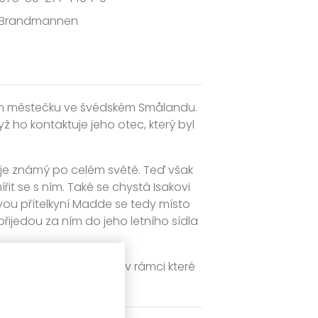
Brandmannen
lém městečku ve švédském Smålandu.
 ho kontaktuje jeho otec, který byl
ý je známý po celém světě. Teď však
it se s ním. Také se chystá Isakovi
vou přítelkyní Madde se tedy místo
přijedou za ním do jeho letního sídla
ou psychologickou hru, v rámci které
ivot a na smrt.