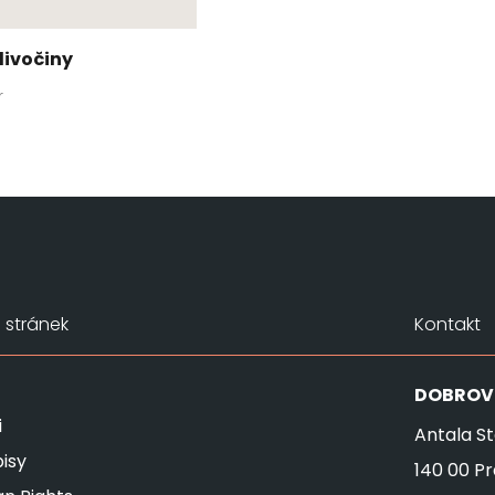
divočiny
r
stránek
Kontakt
DOBROV
i
Antala St
isy
140 00 P