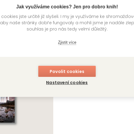
Jak využíváme cookies? Jen pro dobro knih!
í
Kategorie >
Detektivky, thrillery a true crime
‣
Thrill
ookies jste určitě již slyšeli. I my je využíváme ke shromažďo
 aby naše stránky dobře fungovaly a mohli jsme je nadále zle
souhlas je pro nás tedy velmi důležitý.
knihy autora
Zjistit více
Povolit cookies
Nastavení cookies