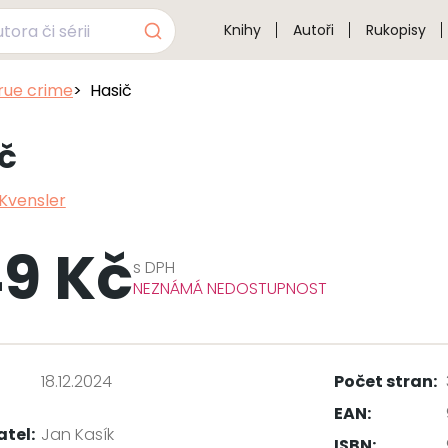
Knihy
Autoři
Rukopisy
true crime
Hasič
č
 Kvensler
9 Kč
s
DPH
NEZNÁMÁ NEDOSTUPNOST
18.12.2024
Počet stran:
EAN:
atel:
Jan Kasík
ISBN: