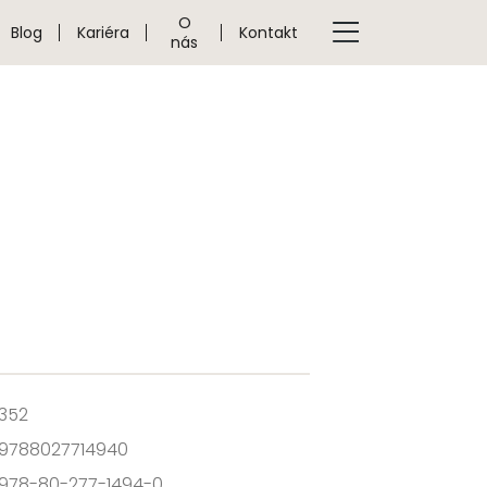
O
Blog
Kariéra
Kontakt
nás
352
9788027714940
978-80-277-1494-0