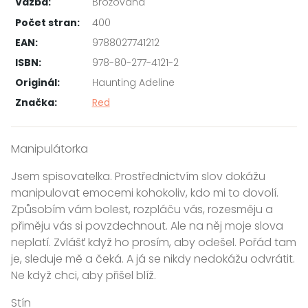
Vazba:
Brožovaná
Počet stran:
400
EAN:
9788027741212
ISBN:
978-80-277-4121-2
Originál:
Haunting Adeline
Značka:
Red
Manipulátorka
Jsem spisovatelka. Prostřednictvím slov dokážu
manipulovat emocemi kohokoliv, kdo mi to dovolí.
Způsobím vám bolest, rozpláču vás, rozesměju a
přiměju vás si povzdechnout. Ale na něj moje slova
neplatí. Zvlášť když ho prosím, aby odešel. Pořád tam
je, sleduje mě a čeká. A já se nikdy nedokážu odvrátit.
Ne když chci, aby přišel blíž.
Stín