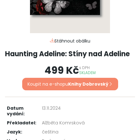
Stáhnout obálku
Haunting Adeline: Stíny nad Adeline
499 Kč
s
DPH
SKLADEM
Koupit na e-shopu
Knihy Dobrovský
Datum
13.11.2024
vydání:
Překladatel:
Alžběta Komrsková
Jazyk:
čeština