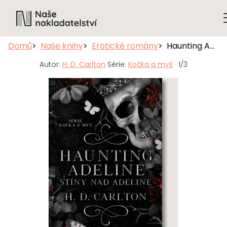
Domů
Naše knihy
Erotické romány
Haunting Adeline: Stíny nad Adeline
Autor:
H. D. Carlton
Série:
Kočka a myš
· 1/3