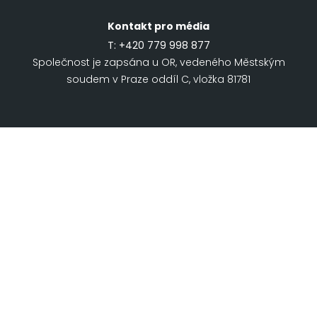
Kontakt pro média
T:
+420 779 998 877
Společnost je zapsána u OR, vedeného Městským
soudem v Praze oddíl C, vložka 81781