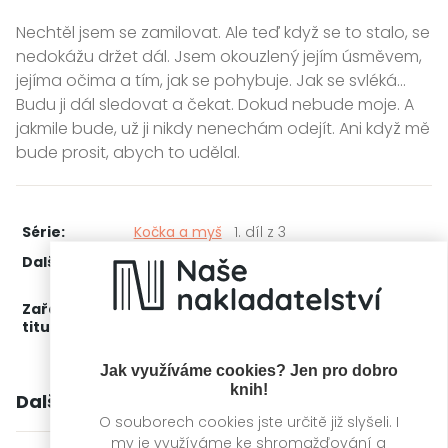
Nechtěl jsem se zamilovat. Ale teď když se to stalo, se
nedokážu držet dál. Jsem okouzlený jejím úsměvem,
jejíma očima a tím, jak se pohybuje. Jak se svléká...
Budu ji dál sledovat a čekat. Dokud nebude moje. A
jakmile bude, už ji nikdy nenechám odejít. Ani když mě
bude prosit, abych to udělal.
Série:
Kočka a myš
1. díl z 3
Další díly:
2.
Hunting Adeline: Hon na Adeline
3.
Kde je Molly?
Zařažení
Kategorie >
Erotické romány
‣
Horory
‣
titulu:
Dark romance
Jak využíváme cookies? Jen pro dobro
knih!
Další knihy autora
O souborech cookies jste určitě již slyšeli. I
my je využíváme ke shromažďování a