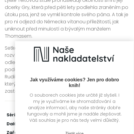
Lykke Teitovou stále pronásledují okolnosti smrti její
dcerky Gry, která před pěti lety podlehla zraněním po
útoku psa, jenž se vymkl kontrole svého pána. A tak je
pro ni odjezd do Německa vítanou příležitostí, jak
uniknout před minulostí a bývalým manželem
Thomasem.
Setkání Lykke a Rudiho je velice vřelé - na rozdíl od
rozvíjejícího se případu, který je čím dál tragičtější. V
odlehlém domě v lese u Lübecku je nalezena další,
podobně zavražděná oběť. Tato smrt tentokrát
Rudiho zasáhne nečekaně osobně. A to se vrah ,
Jak využíváme cookies? Jen pro dobro
který touží po pomstě, ještě zdaleka nehodlá
knih!
zastavit...
O souborech cookies jste určitě již slyšeli. I
my je využíváme ke shromažďování a
analýze informací, aby naše stránky dobře
fungovaly a mohli jsme je nadále zlepšovat.
Série:
Teitová a Lehmann
2. díl z 2
Váš souhlas je pro nás tedy velmi důležitý.
Další díly:
1.
Muž bez tváře
Zařažení
Kategorie >
Detektivky, thrillery a true
Zjistit více