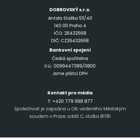
DOBROVSKÝ
s.r.o.
Antala Staška 511/40
140 00 Praha 4
IČO: 26432668
DIČ: CZ26432668
Bankovní spojení
Česká spořitelna
č.ú.: 0099447389/0800
Jsme plátci DPH
Kontakt pro média
T:
+420 779 998 877
Společnost je zapsána u OR, vedeného Městským
soudem v Praze oddíl C, vložka 81781