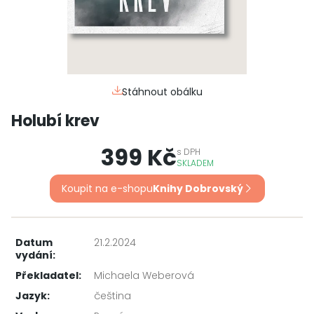
Stáhnout obálku
Holubí krev
399 Kč
s
DPH
SKLADEM
Koupit na e-shopu
Knihy Dobrovský
Datum
21.2.2024
vydání:
Překladatel:
Michaela Weberová
Jazyk:
čeština