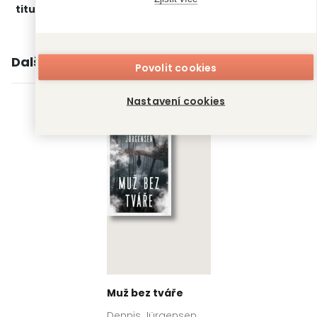
titulu:
crime
‣
Detektivky
Další knihy autora
Povolit cookies
Nastavení cookies
Muž bez tváře
Dennis Jürgensen