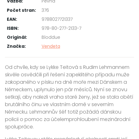
Vazba:
Pevná
Počet stran:
376
EAN:
9788027721337
ISBN:
978-80-277-2133-7
Originál:
Bloddue
Značka:
Vendeta
Od chvíle, kdy se Lykke Teitová s Rudim Lehmannem
skvěle osvědčili při řešení zapeklitého případu muže
zakopaného v písku na dně moře mezi Dánskem a
Německem, uplynulo jen pár měsíců. Nyní se znovu
setkají, aby nalezli vraha staré ženy, jež se stala obětí
brutálního činu ve vlastním domě v severním
Německu. Lehmannův šéf totiž požádá dánskou
policii o pomoc za účelemprohloubení mezinárodní
spolupráce.