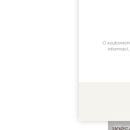
Série:
Další díl
O souborech c
informací,
Zařažen
titulu:
Další 