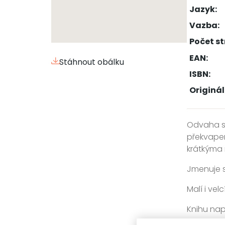
Jazyk:
Vazba:
Počet st
EAN:
Stáhnout obálku
ISBN:
Originál
Odvaha se 
překvapení
krátkýma
Jmenuje s
Malí i vel
Knihu nap
Popa.