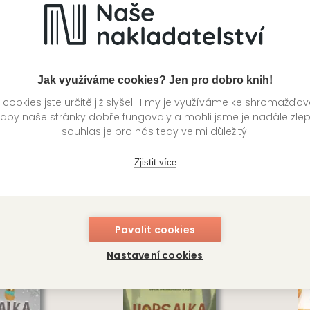
Hopsalka Skřivánková
1. díl z 4
y:
2.
Hopsalka: Zázrak sněhových vloček
Jak využíváme cookies? Jen pro dobro knih!
3.
Hopsalka: Opuštěný les
4.
Hopsalka: Nepotřebuješ křídla, abys mohl létat
ookies jste určitě již slyšeli. I my je využíváme ke shromažďo
 aby naše stránky dobře fungovaly a mohli jsme je nadále zle
í
Kategorie >
Dětská literatura
souhlas je pro nás tedy velmi důležitý.
Zjistit více
knihy autora
Povolit cookies
Nastavení cookies