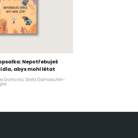
opsalka: Nepotřebuješ
řídla, abys mohl létat
ex Donovici, Stela Damaschin-
opa