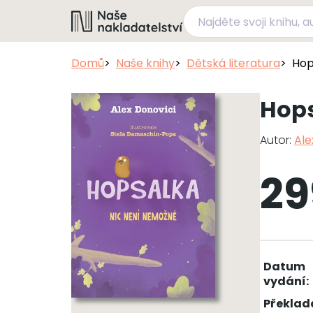
Domů
Naše knihy
Dětská literatura
Hop
Hops
Autor:
Ale
29
Datum
vydání:
Překlad