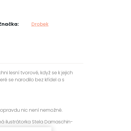
Značka:
Drobek
ni lesní tvorové, když se k jejich
ré se narodilo bez křídel a s
le, opravdu nic není nemožné.
ná ilustrátorka Stela Damaschin-