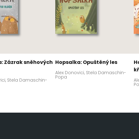
: Zázrak sněhových
Hopsalka: Opuštěný les
H
k
Alex Donovici, Stela Damaschin-
Popa
ici, Stela Damaschin-
Al
P