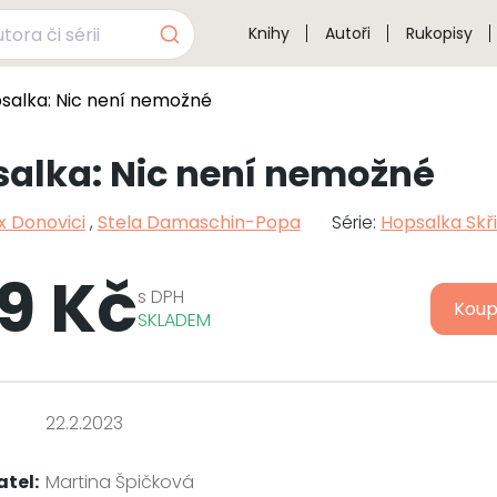
Knihy
Autoři
Rukopisy
salka: Nic není nemožné
alka: Nic není nemožné
x Donovici
,
Stela Damaschin-Popa
Série:
Hopsalka Skř
9 Kč
s
DPH
Koup
SKLADEM
22.2.2023
atel:
Martina Špičková