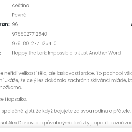
čeština
Pevná
ran:
96
9788027712540
978-80-277-1254-0
:
Hoppy the Lark: Impossible is Just Another Word
neřídí velikostí těla, ale laskavostí srdce. To pochopí všich
 ukáže, že celý les dokázalo zachránit skřivánčí mládě, kte
 nožkama.
e Hopsalka.
cí společně zjistí, že když bojujete za svou rodinu a přáte
sal Alex Donovici a půvabnými obrázky ji opatřila uznáva