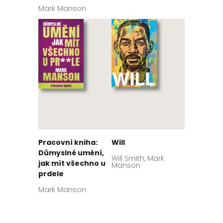
Mark Manson
Pracovní kniha:
Will
Důmyslné umění,
Will Smith, Mark
jak mít všechno u
Manson
prdele
Mark Manson