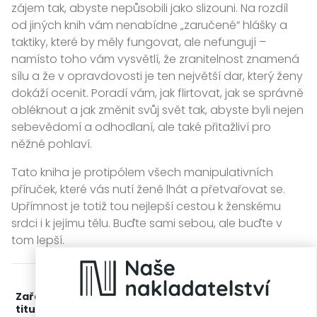
zájem tak, abyste nepůsobili jako slizouni. Na rozdíl
od jiných knih vám nenabídne „zaručené“ hlášky a
taktiky, které by měly fungovat, ale nefungují –
namísto toho vám vysvětlí, že zranitelnost znamená
sílu a že v opravdovosti je ten největší dar, který ženy
dokáží ocenit. Poradí vám, jak flirtovat, jak se správně
obléknout a jak změnit svůj svět tak, abyste byli nejen
sebevědomí a odhodlaní, ale také přitažliví pro
něžné pohlaví.
Tato kniha je protipólem všech manipulativních
příruček, které vás nutí ženě lhát a přetvařovat se.
Upřímnost je totiž tou nejlepší cestou k ženskému
srdci i k jejímu tělu. Buďte sami sebou, ale buďte v
tom lepší.
Zařažení
Kategorie >
Odborné publikace
‣
Rozvoj
titulu:
osobnosti