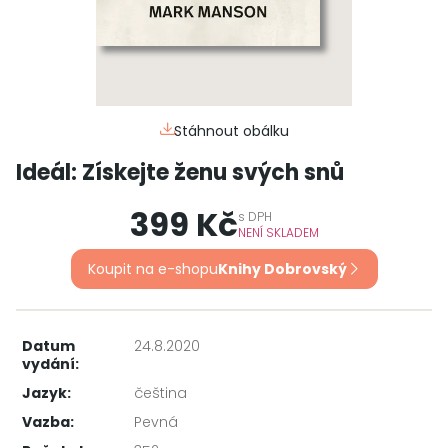
Stáhnout obálku
Ideál: Získejte ženu svých snů
399 Kč
s
DPH
NENÍ SKLADEM
Koupit na e-shopu
Knihy Dobrovský
Datum
24.8.2020
vydání:
Jazyk:
čeština
Vazba:
Pevná