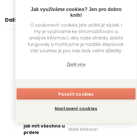
Jak využíváme cookies? Jen pro dobro
knih!
Další knihy autora
O souborech cookies jste určitě již slyšeli. I
my je využíváme ke shromažďování a
analýze informací, aby naše stránky dobře
fungovaly a mohli jsme je nadále zlepšovat.
Váš souhlas je pro nás tedy velmi důležitý.
Zjistit více
Povolit cookies
Nastavení cookies
Důmyslné umění,
Všechno je v pr**li
jak mít všechno u
Mark Manson
prdele