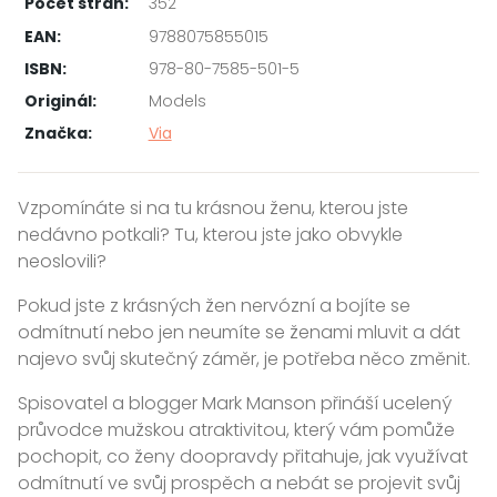
Počet stran:
352
EAN:
9788075855015
ISBN:
978-80-7585-501-5
Originál:
Models
Značka:
Via
Vzpomínáte si na tu krásnou ženu, kterou jste
nedávno potkali? Tu, kterou jste jako obvykle
neoslovili?
Pokud jste z krásných žen nervózní a bojíte se
odmítnutí nebo jen neumíte se ženami mluvit a dát
najevo svůj skutečný záměr, je potřeba něco změnit.
Spisovatel a blogger Mark Manson přináší ucelený
průvodce mužskou atraktivitou, který vám pomůže
pochopit, co ženy doopravdy přitahuje, jak využívat
odmítnutí ve svůj prospěch a nebát se projevit svůj