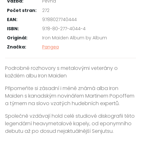
Vazba:
Pevná
Počet stran:
272
EAN:
9788027740444
ISBN:
978-80-277-4044-4
Originál:
Iron Maiden Album by Album
Značka:
Pangea
Podrobné rozhovory s metalovými veterány o
každém albu Iron Maiden
Připomeňte si zásadní i méně známá alba Iron
Maiden s kanadským novinářem Martinem Popoffem
a týmem na slovo vzatých hudebních expertů.
Společně vzdávají hold celé studiové diskografii této
legendární heavymetalové kapely, od eponymního
debutu až po dosud nejaktuálnější Senjutsu.