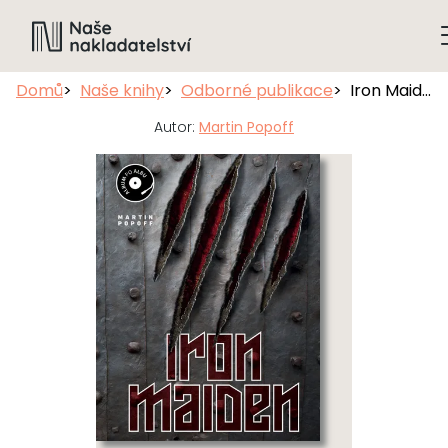
Domů
Naše knihy
Odborné publikace
Iron Maiden: Album po albu
Autor:
Martin Popoff