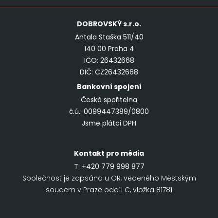
DOBROVSKÝ
s.r.o.
Antala Staška 511/40
140 00 Praha 4
IČO: 26432668
DIČ: CZ26432668
Bankovní spojení
Česká spořitelna
č.ú.: 0099447389/0800
Jsme plátci DPH
Kontakt pro média
T:
+420 779 998 877
Společnost je zapsána u OR, vedeného Městským
soudem v Praze oddíl C, vložka 81781