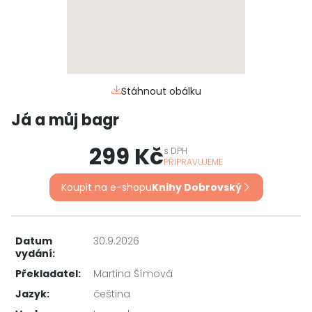
Stáhnout obálku
Já a můj bagr
299 Kč
s
DPH
PŘIPRAVUJEME
Koupit na e-shopu
Knihy Dobrovský
Datum
30.9.2026
vydání:
Překladatel:
Martina Šímová
Jazyk:
čeština