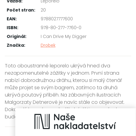
Vazba:
Leporelo
Počet stran:
20
EAN:
9788027777600
ISBN:
978-80-277-7760-0
Originál:
I Can Drive My Digger
Značka:
Drobek
Toto oboustranné leporelo ukrývá hned dva
nezapomenutelné zážitky v jednom. První strana
nabízí dobrodružnou dráhu, kterou si malý čtenář
může projet se svým bagrem, zatímco ta druhá
ukrývá poutavý příběh. Na zábavných ilustracích
Malgorzaty Detnerové je navíc stále co objevovat.
Dokonalý kousek pro předškolní děti a pro všechny
budoucí bagristy!