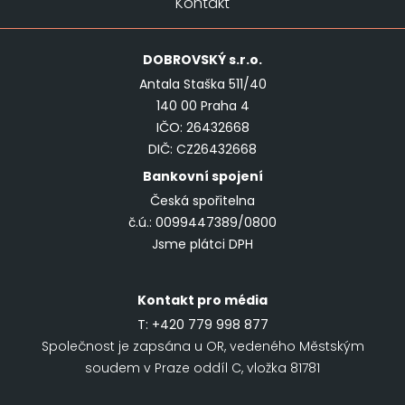
Kontakt
DOBROVSKÝ
s.r.o.
Antala Staška 511/40
140 00 Praha 4
IČO: 26432668
DIČ: CZ26432668
Bankovní spojení
Česká spořitelna
č.ú.: 0099447389/0800
Jsme plátci DPH
Kontakt pro média
T:
+420 779 998 877
Společnost je zapsána u OR, vedeného Městským
soudem v Praze oddíl C, vložka 81781