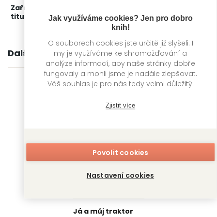
Zařažení
Kategorie >
Dětská literatura
‣
Dětská
titulu:
beletrie
Jak využíváme cookies? Jen pro dobro
knih!
O souborech cookies jste určitě již slyšeli. I
Další knihy autora
my je využíváme ke shromažďování a
analýze informací, aby naše stránky dobře
fungovaly a mohli jsme je nadále zlepšovat.
Váš souhlas je pro nás tedy velmi důležitý.
Zjistit více
Povolit cookies
Nastavení cookies
Já a můj traktor