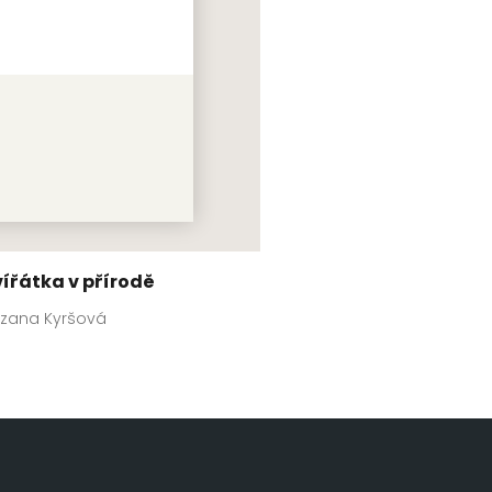
vířátka v přírodě
zana Kyršová