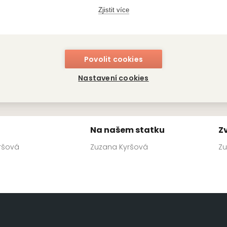
Zjistit více
Povolit cookies
Nastavení cookies
Na našem statku
Z
ršová
Zuzana Kyršová
Zu