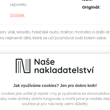
Leporelo
Originál:
Drobek
ion, vlak, letadlo, hasičské auto, traktor, motorka a další
pro nejmenší děti, které se učí poznávat svět kolem sebe.
í
Kategorie >
Dětská literatura
knihy autora
Jak využíváme cookies? Jen pro dobro knih!
ookies jste určitě již slyšeli. I my je využíváme ke shromažďo
 aby naše stránky dobře fungovaly a mohli jsme je nadále zle
souhlas je pro nás tedy velmi důležitý.