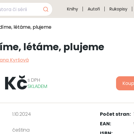
Knihy
Autoři
Rukopisy
díme, létáme, plujeme
íme, létáme, plujeme
ana Kyršová
 Kč
s
DPH
Koup
SKLADEM
1.10.2024
Počet stran:
EAN:
čeština
ISBN: