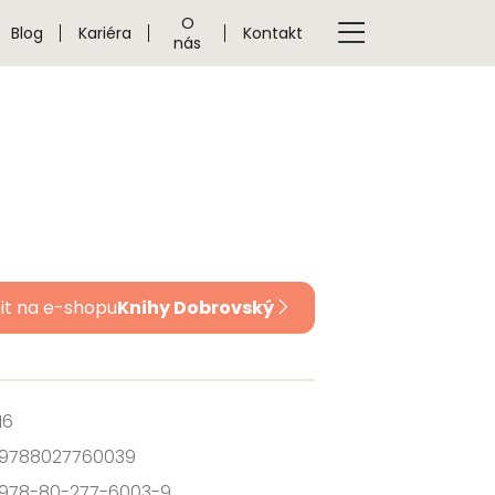
O
Blog
Kariéra
Kontakt
nás
it na e-shopu
Knihy Dobrovský
16
9788027760039
978-80-277-6003-9