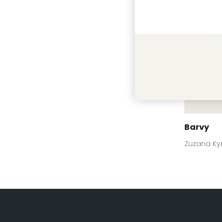
Barvy
Zuzana Ky