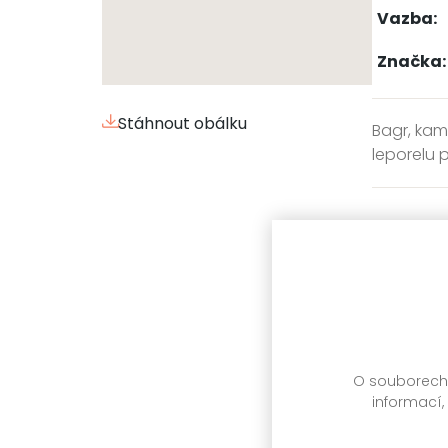
Vazba:
Značka:
Stáhnout obálku
Bagr, kam
leporelu 
Zařažen
titulu:
Další 
O souborech c
informací,