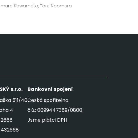
omura Kawamoto, Toru Naomura
SKÝ
s.r.o.
Bankovní spojení
aška 511/40
Česká spořitelna
raha 4
č.ú.: 0099447389/0800
32668
Jsme plátci DPH
6432668