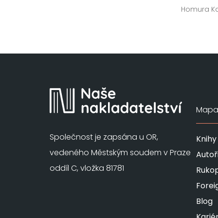
Homura K
Mapa 
Společnost je zapsána u OR,
Knihy
vedeného Městským soudem v Praze
Autoř
oddíl C, vložka 81781
Rukop
Forei
Blog
Karié