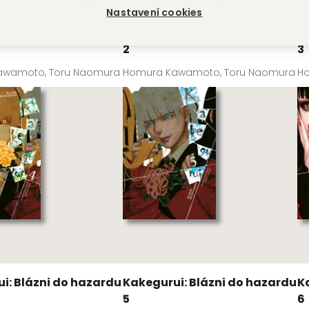
Nastavení cookies
i: Blázni do hazardu
Kakegurui: Blázni do hazardu
K
2
3
awamoto, Toru Naomura
Homura Kawamoto, Toru Naomura
H
i: Blázni do hazardu
Kakegurui: Blázni do hazardu
K
5
6