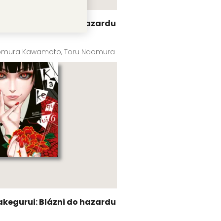
akegurui: Blázni do hazardu
omura Kawamoto, Toru Naomura
akegurui: Blázni do hazardu