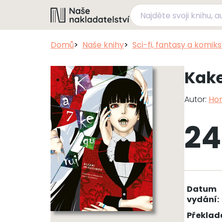
Domů
Naše knihy
Sci-fi, fantasy a komik
Kake
Autor:
Ho
24
Datum
vydání:
Překlad