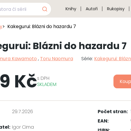
Knihy
Autoři
Rukopisy
sy
Kakegurui: Blázni do hazardu 7
gurui: Blázni do hazardu 7
mura Kawamoto
,
Toru Naomura
Série:
Kakegurui: Bláz
9 Kč
s
DPH
Koup
SKLADEM
29.7.2026
Počet stran:
EAN:
atel:
Igor Cima
ISBN: