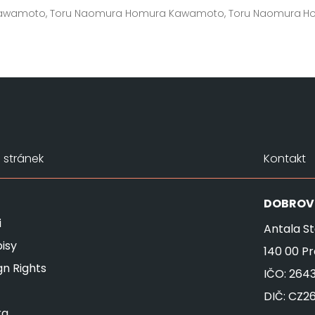
awamoto, Toru Naomura
Homura Kawamoto, Toru Naomura
H
stránek
Kontakt
DOBROV
i
Antala St
isy
140 00 P
gn Rights
IČO: 264
DIČ: CZ2
ra