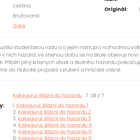
čeština
Originál:
Brožovaná
Gate
zpustila studentskou radu a o jejím nástupci rozhodnou volb
 v nich hazard. Ve stejnou dobu se na škole objevují noví s
ti. Příběh plný krásných dívek a školního hazardu pokrač
e do hluboké propasti vzrušení a hráčské vášně.
Kakegurui: Blázni do hazardu
7. díl z 7
y:
1.
Kakegurui: Blázni do hazardu 1
2.
Kakegurui: Blázni do hazardu 2
3.
Kakegurui: Blázni do hazardu 3
4.
Kakegurui: Blázni do hazardu 4
5.
Kakegurui: Blázni do hazardu 5
6.
Kakegurui: Blázni do hazardu 6