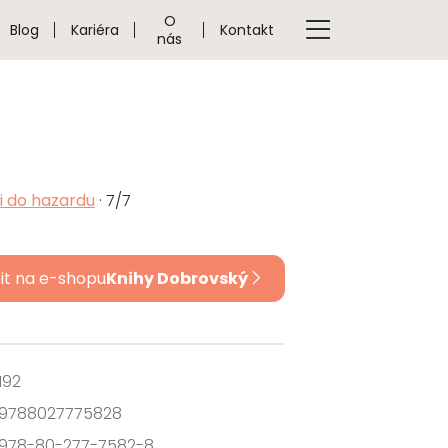
O
Blog
Kariéra
Kontakt
nás
ni do hazardu
· 7/7
it na e-shopu
Knihy Dobrovský
192
9788027775828
978-80-277-7582-8