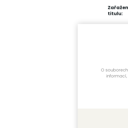
Zařažen
titulu:
Další 
O souborech c
informací,