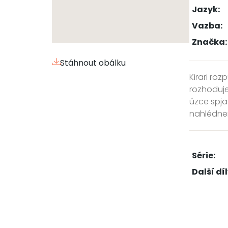
Jazyk:
Vazba:
Značka:
Stáhnout obálku
Kirari ro
rozhoduje
úzce spja
nahlédnem
Série:
Další díl