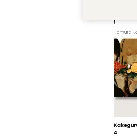
Kakeguru
1
Homura K
Kakeguru
4