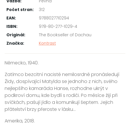
Vazba:
Pevná
Počet stran:
312
EAN:
9788027710294
ISBN:
978-80-277-1029-4
Originál:
The Bookseller of Dachau
Značka:
Kontrast
Německo, 1940.
Zatímco bezcitní nacisté nemilosrdně pronásledují
Židy, dospívající Matylda se jednoho z nich, svého
nejlepšího kamaráda Hanse, rozhodne ukrýt v
podkroví domu, kde bydlí s rodiči. Po měsíce žijí při
svíčkách, pašují jídlo a komunikují šeptem. Jejich
přátelství brzy přeroste v lásku...
Amerika, 2018.