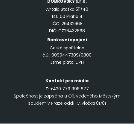
DOBROVSKÝ
s.r.o.
Antala Staška 511/40
140 00 Praha 4
IČO: 26432668
DIČ: CZ26432668
Bankovní spojení
Česká spořitelna
č.ú.: 0099447389/0800
Jsme plátci DPH
Kontakt pro média
T:
+420 779 998 877
Společnost je zapsána u OR, vedeného Městským
soudem v Praze oddíl C, vložka 81781