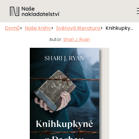
Domů
Naše knihy
Světová literatura
Knihkupkyně z Dachau
Autor:
Shari J. Ryan