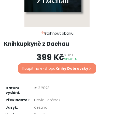
Stáhnout obálku
Knihkupkyně z Dachau
399 Kč
s
DPH
SKLADEM
Koupit na e-shopu
Knihy Dobrovský
Datum
15.3.2023
vydání:
Překladatel:
David Jeřábek
Jazyk:
čeština