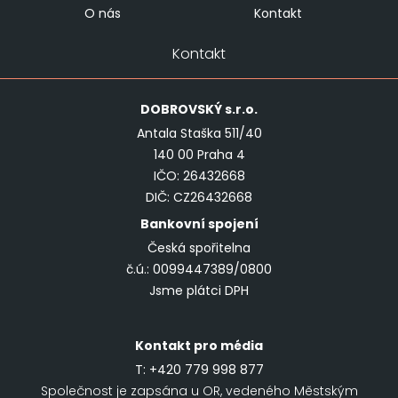
O nás
Kontakt
Kontakt
DOBROVSKÝ
s.r.o.
Antala Staška 511/40
140 00 Praha 4
IČO: 26432668
DIČ: CZ26432668
Bankovní spojení
Česká spořitelna
č.ú.: 0099447389/0800
Jsme plátci DPH
Kontakt pro média
T:
+420 779 998 877
Společnost je zapsána u OR, vedeného Městským