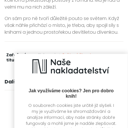
Kollhoffa představují postavy z románů. Má je rád a
velmi mu na nich záleží.
On sám pro ně tvoří důležité pouto se světem. Když
však náhle přichází o místo, je třeba, aby spojil síly s
knihami a jednou prostořekou devítiletou dívenkou.
Zařažení
Kategorie >
Světová literatura
titulu:
Další knihy autora
Jak využíváme cookies? Jen pro dobro
knih!
O souborech cookies jste určitě již slyšeli. I
my je využíváme ke shromažďování a
analýze informací, aby naše stránky dobře
fungovaly a mohli jsme je nadále zlepšovat.