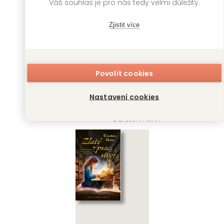
Váš souhlas je pro nás tedy velmi důležitý.
Zjistit více
Povolit cookies
Pekař příběhů
Dopisy na
svačinovém
Nastavení cookies
Carsten Henn
papíru
Carsten Henn