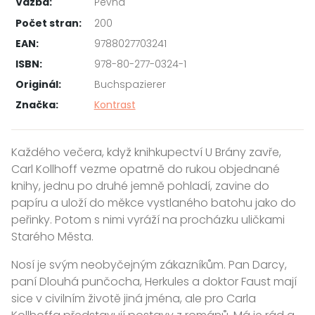
Vazba:
Pevná
Počet stran:
200
EAN:
9788027703241
ISBN:
978-80-277-0324-1
Originál:
Buchspazierer
Značka:
Kontrast
Každého večera, když knihkupectví U Brány zavře,
Carl Kollhoff vezme opatrně do rukou objednané
knihy, jednu po druhé jemně pohladí, zavine do
papíru a uloží do měkce vystlaného batohu jako do
peřinky. Potom s nimi vyráží na procházku uličkami
Starého Města.
Nosí je svým neobyčejným zákazníkům. Pan Darcy,
paní Dlouhá punčocha, Herkules a doktor Faust mají
sice v civilním životě jiná jména, ale pro Carla