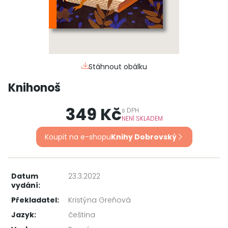
Stáhnout obálku
Knihonoš
349 Kč
s
DPH
NENÍ SKLADEM
Koupit na e-shopu
Knihy Dobrovský
Datum
23.3.2022
vydání:
Překladatel:
Kristýna Greňová
Jazyk:
čeština