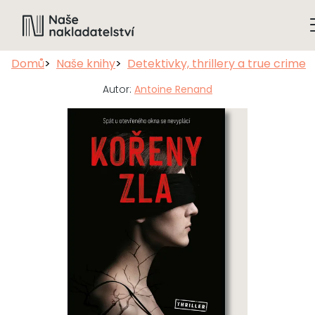
Domů
Naše knihy
Detektivky, thrillery a true crime
Autor:
Antoine Renand