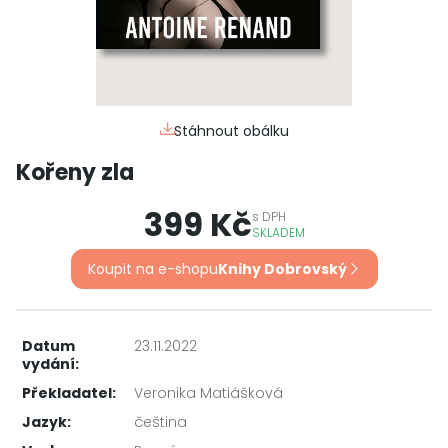
Stáhnout obálku
Kořeny zla
399 Kč
s
DPH
SKLADEM
Koupit na e-shopu
Knihy Dobrovský
Datum
23.11.2022
vydání:
Překladatel:
Veronika Matiášková
Jazyk:
čeština