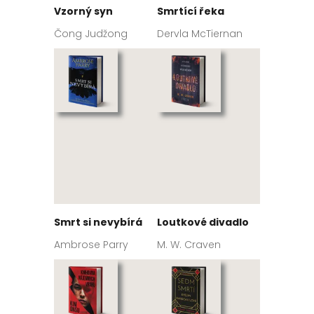
Vzorný syn
Smrtící řeka
Čong Judžong
Dervla McTiernan
Smrt si nevybírá
Loutkové divadlo
Ambrose Parry
M. W. Craven