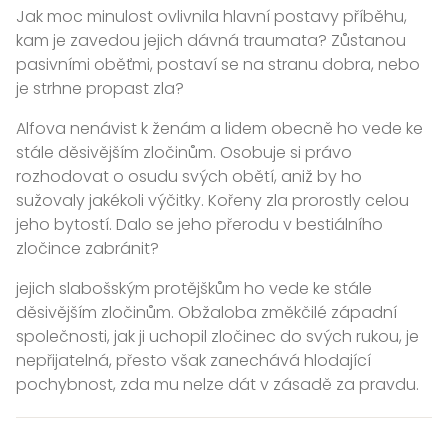
Jak moc minulost ovlivnila hlavní postavy příběhu,
kam je zavedou jejich dávná traumata? Zůstanou
pasivními oběťmi, postaví se na stranu dobra, nebo
je strhne propast zla?
Alfova nenávist k ženám a lidem obecně ho vede ke
stále děsivějším zločinům. Osobuje si právo
rozhodovat o osudu svých obětí, aniž by ho
sužovaly jakékoli výčitky. Kořeny zla prorostly celou
jeho bytostí. Dalo se jeho přerodu v bestiálního
zločince zabránit?
jejich slabošským protějškům ho vede ke stále
děsivějším zločinům. Obžaloba změkčilé západní
společnosti, jak ji uchopil zločinec do svých rukou, je
nepřijatelná, přesto však zanechává hlodající
pochybnost, zda mu nelze dát v zásadě za pravdu.