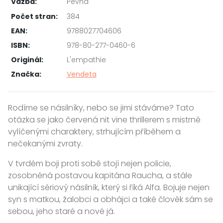
Vazba:
Pevná
Počet stran:
384
EAN:
9788027704606
ISBN:
978-80-277-0460-6
Originál:
L'empathie
Značka:
Vendeta
Rodíme se násilníky, nebo se jimi stáváme? Tato
otázka se jako červená nit vine thrillerem s mistrně
vylíčenými charaktery, strhujícím příběhem a
nečekanými zvraty.
V tvrdém boji proti sobě stojí nejen policie,
zosobněná postavou kapitána Raucha, a stále
unikající sériový násilník, který si říká Alfa. Bojuje nejen
syn s matkou, žalobci a obhájci a také člověk sám se
sebou, jeho staré a nové já.