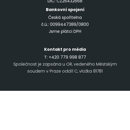
DIČ: CZ26432668
Bankovní spojení
Česká spořitelna
č.ú.: 0099447389/0800
Jsme plátci DPH
Kontakt pro média
T:
+420 779 998 877
Společnost je zapsána u OR, vedeného Městským
soudem v Praze oddíl C, vložka 81781