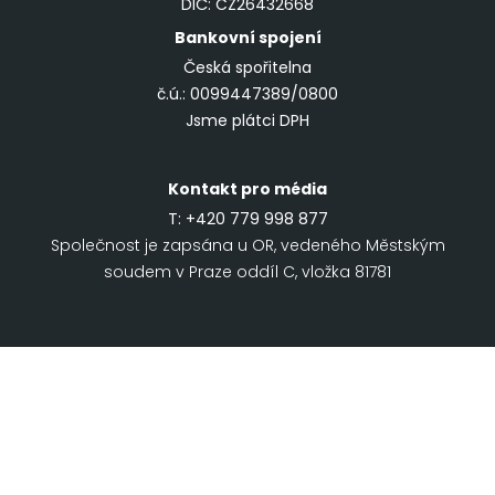
DIČ: CZ26432668
Bankovní spojení
Česká spořitelna
č.ú.: 0099447389/0800
Jsme plátci DPH
Kontakt pro média
T:
+420 779 998 877
Společnost je zapsána u OR, vedeného Městským
soudem v Praze oddíl C, vložka 81781