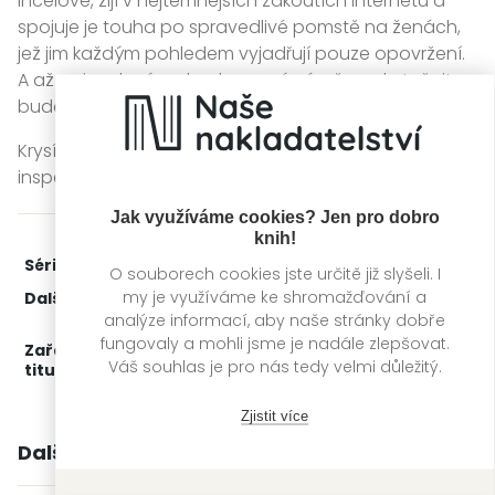
incelové, žijí v nejtemnějších zákoutích internetu a
spojuje je touha po spravedlivé pomstě na ženách,
jež jim každým pohledem vyjadřují pouze opovržení.
A až se incelové rozhodnou své záměry uskutečnit,
bude ve hře spousta životů.
Krysí král je druhým pokračováním detektivní série s
inspektorkou Vanessou Frankovou.
Jak využíváme cookies? Jen pro dobro
knih!
Série:
Vanessa Franková
2. díl z 3
O souborech cookies jste určitě již slyšeli. I
my je využíváme ke shromažďování a
Další díly:
1.
Ohňová země
3.
Vdovy
analýze informací, aby naše stránky dobře
fungovaly a mohli jsme je nadále zlepšovat.
Zařažení
Kategorie >
Detektivky, thrillery a true
Váš souhlas je pro nás tedy velmi důležitý.
titulu:
crime
‣
Detektivky
Zjistit více
Další knihy autora