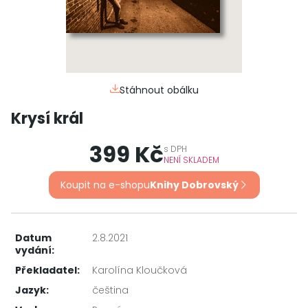
Stáhnout obálku
Krysí král
399 Kč
s
DPH
NENÍ SKLADEM
Koupit na e-shopu
Knihy Dobrovský
Datum
2.8.2021
vydání:
Překladatel:
Karolína Kloučková
Jazyk:
čeština