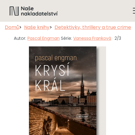
Domů
Naše knihy
Detektivky, thrillery a true crime
Autor:
Pascal Engman
Série:
Vanessa Franková
· 2/3