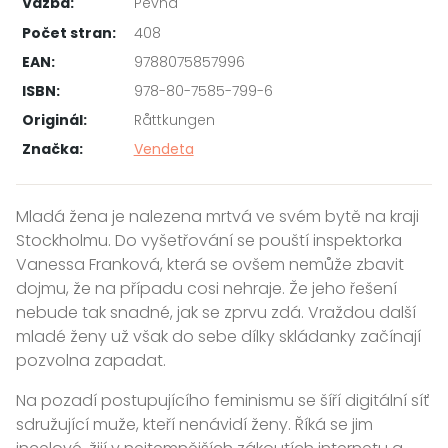
Vazba:
Pevná
Počet stran:
408
EAN:
9788075857996
ISBN:
978-80-7585-799-6
Originál:
Råttkungen
Značka:
Vendeta
Mladá žena je nalezena mrtvá ve svém bytě na kraji
Stockholmu. Do vyšetřování se pouští inspektorka
Vanessa Franková, která se ovšem nemůže zbavit
dojmu, že na případu cosi nehraje. Že jeho řešení
nebude tak snadné, jak se zprvu zdá. Vraždou další
mladé ženy už však do sebe dílky skládanky začínají
pozvolna zapadat.
Na pozadí postupujícího feminismu se šíří digitální síť
sdružující muže, kteří nenávidí ženy. Říká se jim