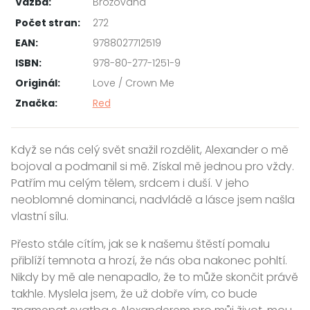
Vazba:
Brožovaná
Počet stran:
272
EAN:
9788027712519
ISBN:
978-80-277-1251-9
Originál:
Love / Crown Me
Značka:
Red
Když se nás celý svět snažil rozdělit, Alexander o mě
bojoval a podmanil si mě. Získal mě jednou pro vždy.
Patřím mu celým tělem, srdcem i duší. V jeho
neoblomné dominanci, nadvládě a lásce jsem našla
vlastní sílu.
Přesto stále cítím, jak se k našemu štěstí pomalu
přiblíží temnota a hrozí, že nás oba nakonec pohltí.
Nikdy by mě ale nenapadlo, že to může skončit právě
takhle. Myslela jsem, že už dobře vím, co bude