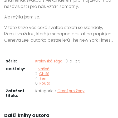
znamenat svatba s Alexanderem pro můj život, mou
nezávislost i pro náš vztah samotný.
Ale mýlila jsem se.
V této knize vás čeká svatba století se skandály,
lžemi i vraždou, které je schopna dostat na papír jen
Geneva Lee, autorka bestsellerů The New York Times…
Série:
Královská sága
3. díl z 5
Další díly:
1.
Vášeň
2.
Chtíč
4.
Sen
6.
Pouto
Zařažení
Kategorie >
Čtení pro ženy
titulu:
Další knihy autora