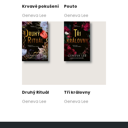
Krvavé pokušení
Pouto
Geneva Lee
Geneva Lee
Druhý Rituál
Tři královny
Geneva Lee
Geneva Lee