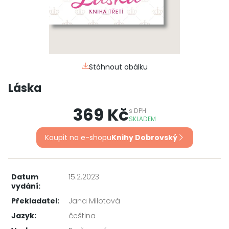
Stáhnout obálku
Láska
369 Kč
s
DPH
SKLADEM
Koupit na e-shopu
Knihy Dobrovský
Datum
15.2.2023
vydání:
Překladatel:
Jana Milotová
Jazyk:
čeština