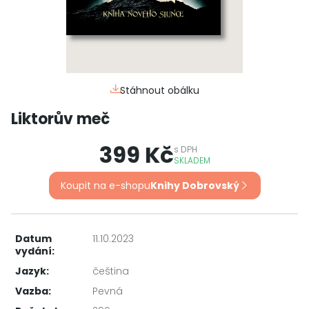
Stáhnout obálku
Liktorův meč
399 Kč
s
DPH
SKLADEM
Koupit na e-shopu
Knihy Dobrovský
Datum
11.10.2023
vydání:
Jazyk:
čeština
Vazba:
Pevná