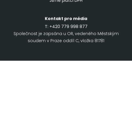
Jsme plátci DPH
Kontakt pro média
T:
+420 779 998 877
Společnost je zapsána u OR, vedeného Městským
soudem v Praze oddíl C, vložka 81781