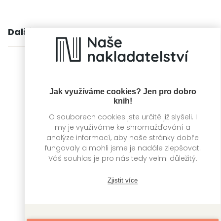
Další knihy autora
Jak využíváme cookies? Jen pro dobro
knih!
O souborech cookies jste určitě již slyšeli. I
my je využíváme ke shromažďování a
analýze informací, aby naše stránky dobře
fungovaly a mohli jsme je nadále zlepšovat.
Váš souhlas je pro nás tedy velmi důležitý.
Zjistit více
Mučitelův stín
Smiřitelův spár
Gene Wolfe
Gene Wolfe