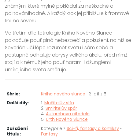
známým, které mylně pokládal za neškodné a
politováníhodné. A každý krok jej přibližuje k frontové
linii na severu…
Ve třetím díle tetralogie Kniha Nového Slunce
pokračuje pouť plná nebezpečí a pokušení, na níž se
Severián učí lépe rozumět světu i sám sobě a
postupně odhaluje obrysy velkého úkolu, před nímž
stojí a k němuž jeho pouť horami i džunglemi
umírajícího světa směřuje.
Série:
Kniha nového slunce
3. díl z 5
Další díly:
1.
Mučitelův stín
2.
Smiřitelův spár
4.
Autarchova citadela
5.
Urth Nového Slunce
Zařažení
Kategorie >
Sci-fi, fantasy a komiksy
‣
titulu:
Fantasy