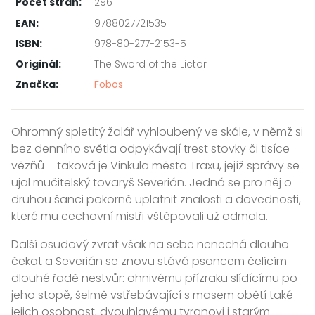
Počet stran:
296
EAN:
9788027721535
ISBN:
978-80-277-2153-5
Originál:
The Sword of the Lictor
Značka:
Fobos
Ohromný spletitý žalář vyhloubený ve skále, v němž si
bez denního světla odpykávají trest stovky či tisíce
vězňů – taková je Vinkula města Traxu, jejíž správy se
ujal mučitelský tovaryš Severián. Jedná se pro něj o
druhou šanci pokorně uplatnit znalosti a dovednosti,
které mu cechovní mistři vštěpovali už odmala.
Další osudový zvrat však na sebe nenechá dlouho
čekat a Severián se znovu stává psancem čelícím
dlouhé řadě nestvůr: ohnivému přízraku slídícímu po
jeho stopě, šelmě vstřebávající s masem obětí také
jejich osobnost, dvouhlavému tyranovi i starým