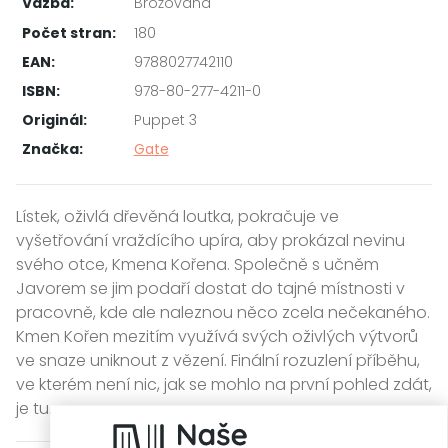
Vazba:
Brožovaná
Počet stran:
180
EAN:
9788027742110
ISBN:
978-80-277-4211-0
Originál:
Puppet 3
Značka:
Gate
Lístek, oživlá dřevěná loutka, pokračuje ve
vyšetřování vraždícího upíra, aby prokázal nevinu
svého otce, Kmena Kořena. Společně s učněm
Javorem se jim podaří dostat do tajné místnosti v
pracovně, kde ale naleznou něco zcela nečekaného.
Kmen Kořen mezitím využívá svých oživlých výtvorů
ve snaze uniknout z vězení. Finální rozuzlení příběhu,
ve kterém není nic, jak se mohlo na první pohled zdát,
je tu.