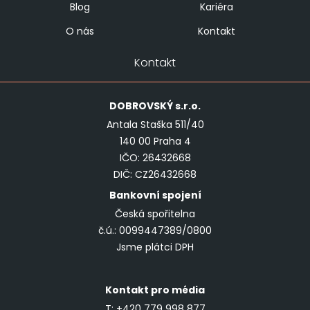
Blog
Kariéra
O nás
Kontakt
Kontakt
DOBROVSKÝ
s.r.o.
Antala Staška 511/40
140 00 Praha 4
IČO: 26432668
DIČ: CZ26432668
Bankovní spojení
Česká spořitelna
č.ú.: 0099447389/0800
Jsme plátci DPH
Kontakt pro média
T:
+420 779 998 877