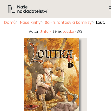
Domů
Naše knihy
Sci-fi, fantasy a komiksy
Loutka 3
Autor:
Jinfu -
Série:
Loutka
· 3/3