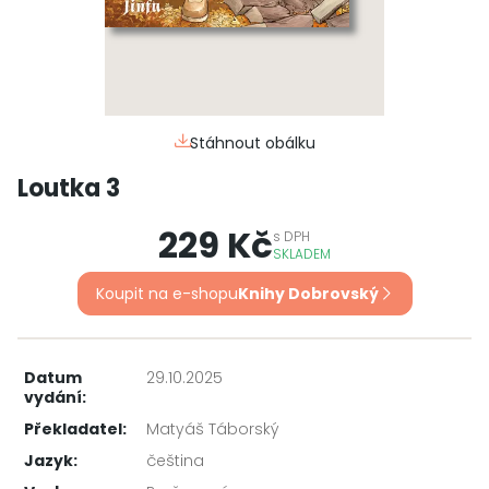
Stáhnout obálku
Loutka 3
229 Kč
s
DPH
SKLADEM
Koupit na e-shopu
Knihy Dobrovský
Datum
29.10.2025
vydání:
Překladatel:
Matyáš Táborský
Jazyk:
čeština