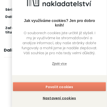
Série:
Loutka
3. díl z 3
Další díly:
1.
Loutka 1
Jak využíváme cookies? Jen pro dobro
2.
Loutka 2
knih!
Zařažení
Kategorie >
Sci-fi, fantasy a komiksy
‣
titulu:
Manga
O souborech cookies jste určitě již slyšeli. I
my je využíváme ke shromažďování a
analýze informací, aby naše stránky dobře
fungovaly a mohli jsme je nadále zlepšovat.
Další knihy autora
Váš souhlas je pro nás tedy velmi důležitý.
Zjistit více
Povolit cookies
Nastavení cookies