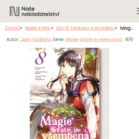
Domů
Naše knihy
Sci-fi, fantasy a komiksy
Magie Svaté je všemocná 8
Autor:
Juka Tačibana
Série:
Magie Svaté je všemocná
· 8/9