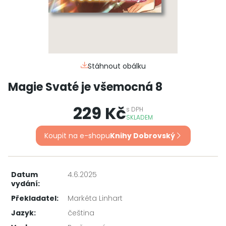
Stáhnout obálku
Magie Svaté je všemocná 8
229 Kč
s
DPH
SKLADEM
Koupit na e-shopu
Knihy Dobrovský
Datum
4.6.2025
vydání:
Překladatel:
Markéta Linhart
Jazyk:
čeština