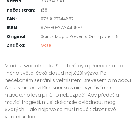
Vazba:
Brožovaná
Počet stran:
168
EAN:
9788027744657
ISBN:
978-80-277-4465-7
Originál:
Saints Magic Power is Omnipotent 8
Značka:
Gate
Mladou workoholičku Sei, která byla přenesena do
jiného světa, čeká dosud nejtěžší výzva. Po
nečekaném setkání s velmistrem Drevesem a mladou
Airou v hrabství Klausner se s nimi vydává do
hlubokého lesa plného nebezpečí. Aby předešla
hrozící tragédii, musí dokonale ovládnout magii
Svatých – ale nejprve se musí naučit zkrotit své
vlastní srdce.