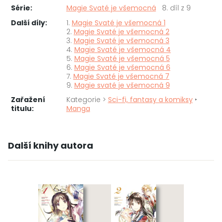
Série:
Magie Svaté je všemocná
8. díl z 9
Další díly:
1.
Magie Svaté je všemocná 1
2.
Magie Svaté je všemocná 2
3.
Magie Svaté je všemocná 3
4.
Magie Svaté je všemocná 4
5.
Magie Svaté je všemocná 5
6.
Magie Svaté je všemocná 6
7.
Magie Svaté je všemocná 7
9.
Magie svaté je všemocná 9
Zařažení
Kategorie >
Sci-fi, fantasy a komiksy
‣
titulu:
Manga
Další knihy autora