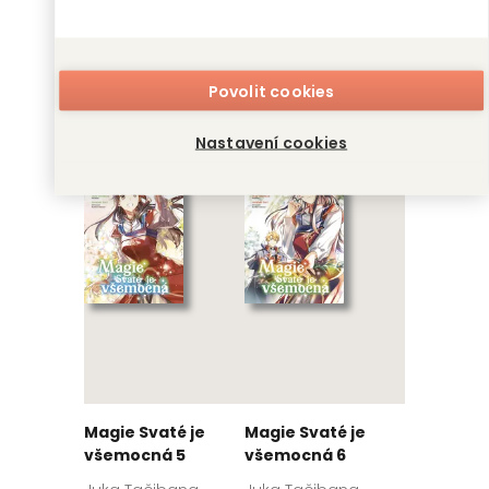
Magie Svaté je
Magie Svaté je
všemocná 3
všemocná 4
Povolit cookies
Juka Tačibana,
Juka Tačibana,
Fudžiazuki
Fudžiazuki
Nastavení cookies
Magie Svaté je
Magie Svaté je
všemocná 5
všemocná 6