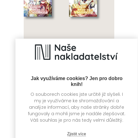
Magie Svaté je
Magie Svaté je
všemocná 1
všemocná 2
Juka Tačibana,
Juka Tačibana,
Fudžiazuki
Fudžiazuki
Jak využíváme cookies? Jen pro dobro
knih!
O souborech cookies jste určitě již slyšeli. I
my je využíváme ke shromažďování a
analýze informací, aby naše stránky dobře
fungovaly a mohli jsme je nadále zlepšovat.
Váš souhlas je pro nás tedy velmi důležitý.
Zjistit více