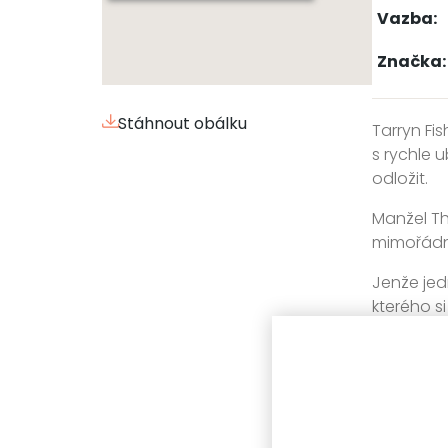
Vazba:
Značka:
Stáhnout obálku
Tarryn Fi
s rychle 
odložit.
Manžel Th
mimořádný
Jenže jedn
kterého si
Následuje 
Zařažen