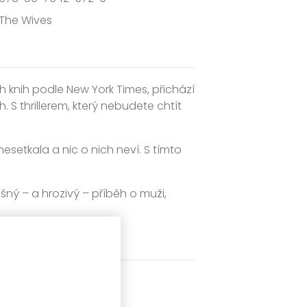
The Wives
 knih podle New York Times, přichází
 S thrillerem, který nebudete chtít
esetkala a nic o nich neví. S tímto
išný – a hrozivý – příběh o muži,
te kdy četli.
tivky
‣
Thrillery