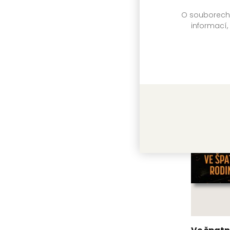
titulu:
O souborech c
informací,
Další 