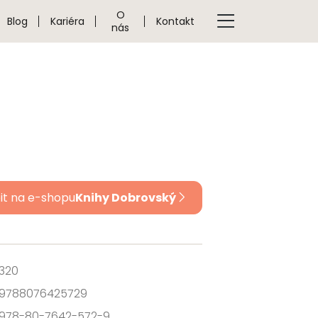
O
Blog
Kariéra
Kontakt
nás
it na e-shopu
Knihy Dobrovský
320
9788076425729
978-80-7642-572-9