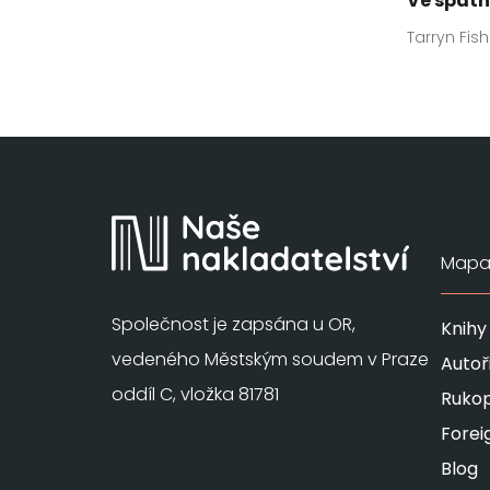
Ve špatn
Tarryn Fish
Mapa 
Společnost je zapsána u OR,
Knihy
vedeného Městským soudem v Praze
Autoř
oddíl C, vložka 81781
Rukop
Forei
Blog