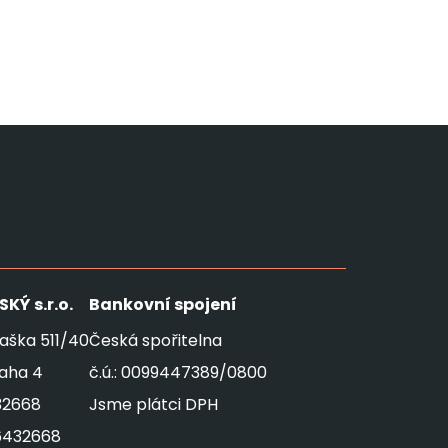
SKÝ
s.r.o.
Bankovní spojení
aška 511/40
Česká spořitelna
raha 4
č.ú.: 0099447389/0800
32668
Jsme plátci DPH
6432668