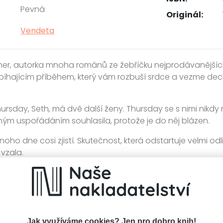
Pevná
Originál:
Vendeta
sher, autorka mnoha románů ze žebříčku nejprodávanějších
ubíhajícím příběhem, který vám rozbuší srdce a vezme dech.
ursday, Seth, má dvě další ženy. Thursday se s nimi nikdy n
m uspořádáním souhlasila, protože je do něj blázen.
oho dne cosi zjistí. Skutečnost, která odstartuje velmi odl
 vzala.
jeden z nejspletitějších a nejpřekvapivějších thrillerů, jaké js
í
Kategorie >
Detektivky, thrillery a true crime
‣
Detek
Jak využíváme cookies? Jen pro dobro knih!