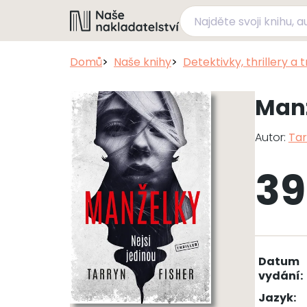
Domů
Naše knihy
Detektivky, thrillery a 
Man
Autor:
Tar
39
Datum
vydání:
Jazyk: