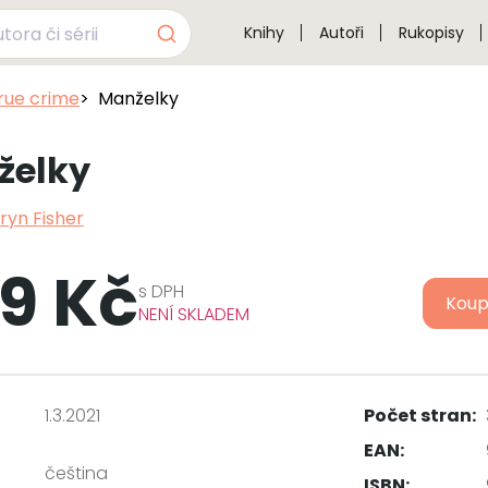
Knihy
Autoři
Rukopisy
true crime
Manželky
želky
ryn Fisher
9 Kč
s
DPH
Koup
NENÍ SKLADEM
1.3.2021
Počet stran:
EAN:
čeština
ISBN: