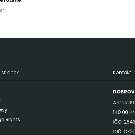
é rodině
er
stránek
Kontakt
DOBROV
i
Antala St
isy
140 00 P
gn Rights
IČO: 264
DIČ: CZ2