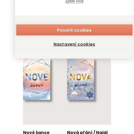
Zjistit více
Povolit cookies
Nové sny
Nové vyhlídky
Nastavení cookies
Lilly Lucas
Lilly Lucas
Nové šance
Nová přání / Najdi