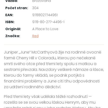
Vazba:
Brožovaná
Počet stran:
304
EAN:
9788027744961
ISBN:
978-80-277-4496-1
Originál:
A Place to Love
Značka:
Red
Juniper „June“ McCarthyová žije na rodinné ovocné
farmě Cherry Hill v Coloradu, kterou po nečekané
smrti svého otce před třemi lety spolu s matkou a
sestrami převzala. Navzdory veškeré námaze a lásce,
kterou do farmy vkládá, se podnik potýká s
finančními problémy a June cítí tíhu odpovědnosti
za udržení rodinného dědictví.
Před třemi lety však udělala těžké rozhodnutí —
rozešla se se svou velkou láskou Henrym, aby mu