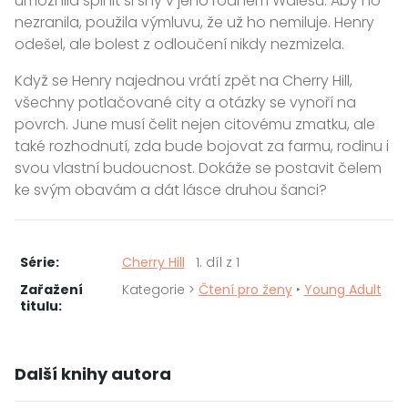
umožnila splnit si sny v jeho rodném Walesu. Aby ho
nezranila, použila výmluvu, že už ho nemiluje. Henry
odešel, ale bolest z odloučení nikdy nezmizela.
Když se Henry najednou vrátí zpět na Cherry Hill,
všechny potlačované city a otázky se vynoří na
povrch. June musí čelit nejen citovému zmatku, ale
také rozhodnutí, zda bude bojovat za farmu, rodinu i
svou vlastní budoucnost. Dokáže se postavit čelem
ke svým obavám a dát lásce druhou šanci?
Série:
Cherry Hill
1. díl z 1
Zařažení
Kategorie >
Čtení pro ženy
‣
Young Adult
titulu:
Další knihy autora