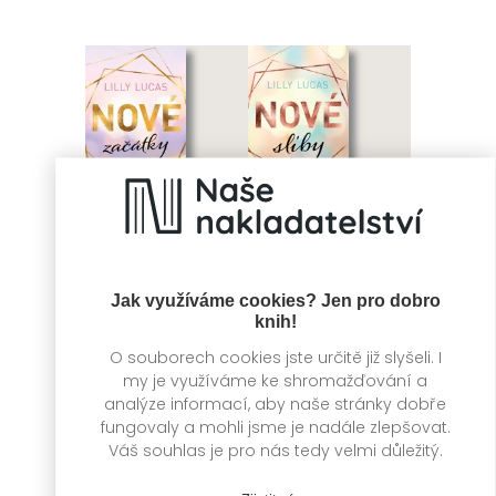
Jak využíváme cookies? Jen pro dobro
Nové začátky
Nové sliby
knih!
Lilly Lucas
Lilly Lucas
O souborech cookies jste určitě již slyšeli. I
my je využíváme ke shromažďování a
analýze informací, aby naše stránky dobře
fungovaly a mohli jsme je nadále zlepšovat.
Váš souhlas je pro nás tedy velmi důležitý.