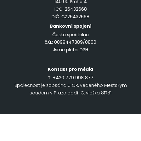
140 00 Praha 4
IČO: 26432668
DIČ: CZ26432668
Bankovní spojení
Česká spořitelna
č.ú.: 0099447389/0800
Jsme plátci DPH
Kontakt pro média
T:
+420 779 998 877
Společnost je zapsána u OR, vedeného Městským
soudem v Praze oddíl C, vložka 81781