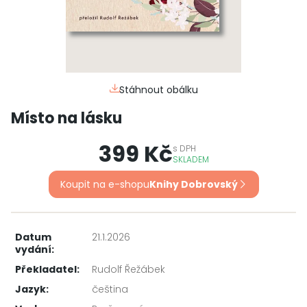
Stáhnout obálku
Místo na lásku
399 Kč
s
DPH
SKLADEM
Koupit na e-shopu
Knihy Dobrovský
Datum
21.1.2026
vydání:
Překladatel:
Rudolf Řežábek
Jazyk:
čeština