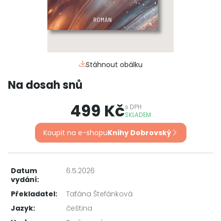
Stáhnout obálku
Na dosah snů
499 Kč
s
DPH
SKLADEM
Koupit na e-shopu
Knihy Dobrovský
Datum
6.5.2026
vydání:
Překladatel:
Taťána Štefánková
Jazyk:
čeština