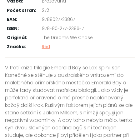
Vazba:
Brožovaná
Počet stran:
272
EAN:
9788027723867
ISBN:
978-80-277-2386-7
Originál:
The Dreams We Chase
Značka:
Red
V třetí knize trilogie Emerald Bay se Lexi splnil sen.
Konečně se stěhuje z australského vnitrozemí do
malebného přímořského městečka Emerald Bay a
může tady studovat mořskou biologii. Jako vždy je
perfektně připravená a má přesně naplánovaný
každý další krok. Rušivým faktorem jejích plánů se ale
stane setkání s Jakem Millsem, s nímž ji spojují jen
negativní vzpomínky. A aby toho nebylo málo, tento
syn dvou slavných oceánologů s ní teď nejen
studuje, ale dokonce jí byl přidělen i jako partner při