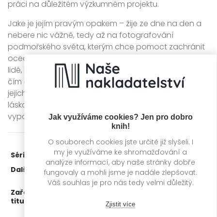
práci na důležitém výzkumném projektu.
Jake je jejím pravým opakem – žije ze dne na den a
nebere nic vážně, tedy až na fotografování
podmořského světa, kterým chce pomoct zachránit
oceán. A tak se tito dva navenek naprosto odlišní
lidé, kteří se nesnáší, musí naučit spolu vycházet. A
čím déle spolu pracují a poznávají se, tím rychleji mizí
jejich předsudky. Spojují je totiž důležitá témata –
láska k moři a jeho ochrana, vztahy s rodiči a
vypořádání se s vážným onemocněním.
Jak využíváme cookies? Jen pro dobro
knih!
O souborech cookies jste určitě již slyšeli. I
my je využíváme ke shromažďování a
Série:
Emerald Bay
3. díl z 3
analýze informací, aby naše stránky dobře
Další díly:
1.
Na dosah hvězd
fungovaly a mohli jsme je nadále zlepšovat.
2.
Na dosah vln
Váš souhlas je pro nás tedy velmi důležitý.
Zařažení
Kategorie >
Čtení pro ženy
titulu:
Zjistit více