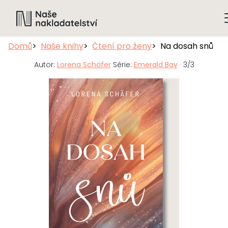
Domů
Naše knihy
Čtení pro ženy
Na dosah snů
Autor:
Lorena Schäfer
Série:
Emerald Bay
· 3/3