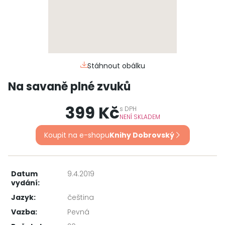
Stáhnout obálku
Na savaně plné zvuků
399 Kč
s
DPH
NENÍ SKLADEM
Koupit na e-shopu
Knihy Dobrovský
Datum
9.4.2019
vydání:
Jazyk:
čeština
Vazba:
Pevná