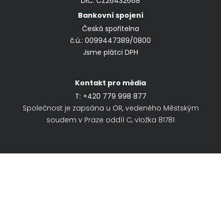
DIČ: CZ26432668
Bankovní spojení
Česká spořitelna
č.ú.: 0099447389/0800
Jsme plátci DPH
Kontakt pro média
T:
+420 779 998 877
Společnost je zapsána u OR, vedeného Městským
soudem v Praze oddíl C, vložka 81781