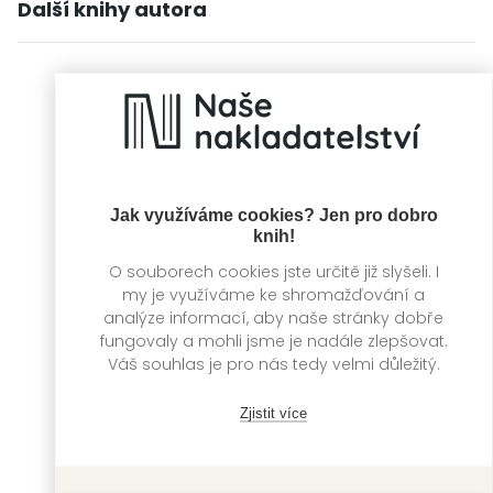
Další knihy autora
Jak využíváme cookies? Jen pro dobro
knih!
O souborech cookies jste určitě již slyšeli. I
my je využíváme ke shromažďování a
analýze informací, aby naše stránky dobře
fungovaly a mohli jsme je nadále zlepšovat.
Váš souhlas je pro nás tedy velmi důležitý.
V lese plném zvuků
Kniha s
objektivem: Naše
Irena Trevisan, Luna
města včera a
Zjistit více
Scortegagna
dnes
Irena Trevisan