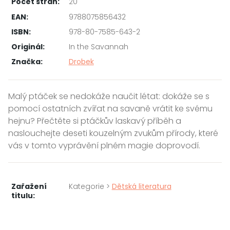
Počet stran:
20
EAN:
9788075856432
ISBN:
978-80-7585-643-2
Originál:
In the Savannah
Značka:
Drobek
Malý ptáček se nedokáže naučit létat: dokáže se s
pomocí ostatních zvířat na savaně vrátit ke svému
hejnu? Přečtěte si ptáčkův laskavý příběh a
naslouchejte deseti kouzelným zvukům přírody, které
vás v tomto vyprávění plném magie doprovodí.
Zařažení
Kategorie >
Dětská literatura
titulu: